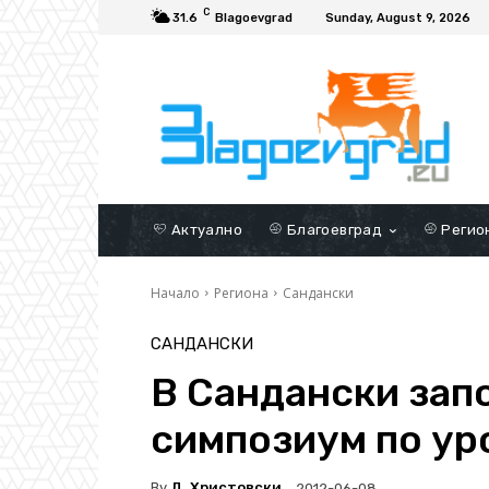
C
31.6
Blagoevgrad
Sunday, August 9, 2026
Актуално
Благоевград
Регио
Начало
Региона
Сандански
САНДАНСКИ
В Сандански зап
симпозиум по ур
By
Д. Христовски
2012-06-08