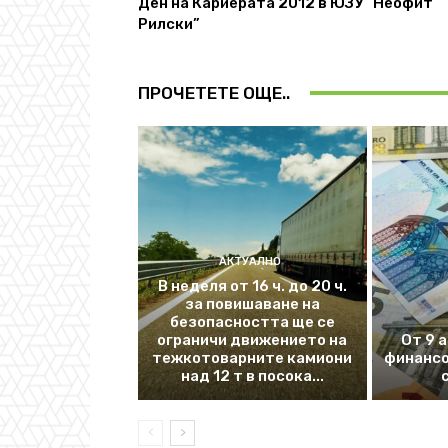
Ден на Кариерата 2012 в ЮЗУ “Неофит
Рилски”
ПРОЧЕТЕТЕ ОЩЕ..
АКТУАЛНО
В неделя от 16 ч. до 20 ч.
за повишаване на
безопасността ще се
ограничи движението на
От 9 
тежкотоварните камиони
финансо
над 12 т в посока...