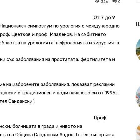
326
0
От 7 до 9
Н
II Национален симпозиум по урология с международно
проф. Цветков и проф. Младенов. На събитието
бластта на урологията, нефрологията и хирургията.
ни със заболявания на простатата, фертилитета и
ие на изброените заболявания, показват рекламни
дански е традиционен и води началото си от 1996 г.
тел Сандански”.
Проф.
нски, болницата в града и нивото на
мета на Община Сандански Андон Тотев във връзка