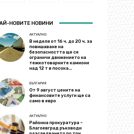
АЙ-НОВИТЕ НОВИНИ
АКТУАЛНО
В неделя от 16 ч. до 20 ч. за
повишаване на
безопасността ще се
ограничи движението на
тежкотоварните камиони
над 12 т в посока...
БЪЛГАРИЯ
От 9 август цените на
финансовите услуги ще са
само в евро
АКТУАЛНО
Районна прокуратура –
Благоевград ръководи
разследването по три