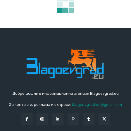
Добре дошли в информационна агенция Blagoevgrad.eu
За контакти, реклама и въпроси:
blagoevgrad.eu@gmail.com