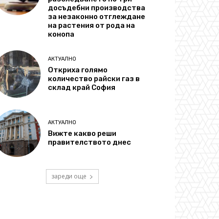
досъдебни производства
за незаконно отглеждане
на растения от рода на
конопа
АКТУАЛНО
Откриха голямо
количество райски газ в
склад край София
АКТУАЛНО
Вижте какво реши
правителството днес
зареди още