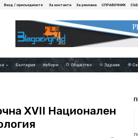
Вход / присъедините
За контакти
За реклама
СПРАВОЧНИК
СЪБ
на
България
Избори
Общество
Здраве
Св
П
очна ХVII Национален
ология
П