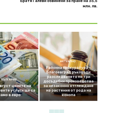
Братя Галеви обвинени за пране на 35,5
млн. лв.
АКТУАЛНО
Районна прокуратура –
Благоевград ръководи
разследването по три
БЪЛГАРИЯ
досъдебни производства
август цените на
за незаконно отглеждане
вите услуги ще са
на растения от рода на
само в евро
конопа