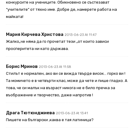
конкурсите на учениците. Обикновено се състезават
“учителите” от тяхно име. Добре де, намерете работа на
майката!
Мария Кирчева Христова
2013-06-23 At 11:47
Жалко„че няма да го прочетат тези „от които зависи
просперитета ни като държава.
Борис Мринов
2013-06-23 At 11:58
Стилът е нормален, ако ви се вижда твърде висок… горко ви !
Та момичето е в четвърти клас, може да чете и пише гладко. А
това, че си малък на възраст никога не е било пречка за
въображение и творчество, даже напротив !
Драга Тютюнджиева
2013-06-23 At 13:41
Пишете на български ,каква е тая латиница?