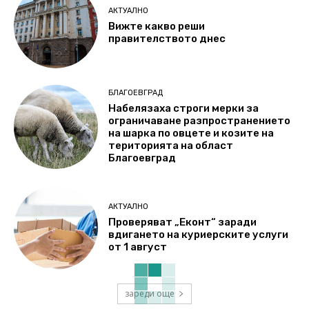
АКТУАЛНО
Вижте какво реши
правителството днес
БЛАГОЕВГРАД
Набелязаха строги мерки за
ограничаване разпространението
на шарка по овцете и козите на
територията на област
Благоевград
АКТУАЛНО
Проверяват „Еконт“ заради
вдигането на куриерските услуги
от 1 август
зареди още