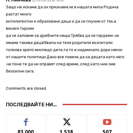
2013-06-25 At 14:57
Защо не искаме да си признаем,че в нашата мила Родина
растат много
интилигентни и образовани деца и да се поучим от тях,а
винаги търсим
да се заловим за дребните неща.Трябва да се гордеем ,че
имаме такива деца!Хвала на тези родители възпитали
толкова зряло мислещо дете,та то е надминало дори някои
от нашите политици.Дано все повече да са децата като него
,че поне те да ни оправят след време, след като ние сме
безсилни сега.
Comments are closed.
ПОСЛЕДВАЙТЕ НИ...
83,000
1,538
507