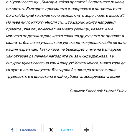
е. Чувам гласа му: „Българи, каkво правите? Запретнете ръкави,
почистете България, прегърнете я, направете я по-силна и по-
богата! Изтрийте сълзите на възрастните хора, пазете децата”!
Но чува ли го някой? Мисля си… Ето Дарин, който направил
проекта „Уча се”, помогнал на много ученици, казват. Ами
момчето от детския дом, което спасило друго дете от пропаст в
скалите, без да се уплаши, сигурно силно вярвало в себе си като
нашия първи хан! Татко каза, че боксьорът с име на български
хан отказал да печели наградите си за чужда държава. Те
сигурно чуват гласа на хан Аспарух! Искам много, много хора да
го чуят и да не напускат България! Аз няма да отстъпя пред
трудностите и ще остана в най-хубавата, аспаруховата земя!
Снимка: Facebook Kubrat Pulev
Facebook
Twitter