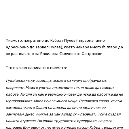
Писмото, изпратено до Кубрат Пулев (първоначално
адресирано до Тервел Пулев), което накара много българи да
се разплачат е на Василена Филчева от Сандански.
Ето и какво написа тя в писмото:
Прибирам се от училище. Мама и малкото ми братче ме
посрещат. Мама е учител по история, но не може да намери
работа. Мисля си как е възможно човек да иска да работи,а да не
му позволяват. Мисля си за много неща. Госпожата казва, че съм
замислено дете.Сядам на дивана да си почина и пак се
замислям. Днес учихме за хан Аспарух – първият. Той е създал
нашата държава. Но колко трудности е преодолял, за да го
направи! Бил един от петимата синове на хан Кубрат, владетеля