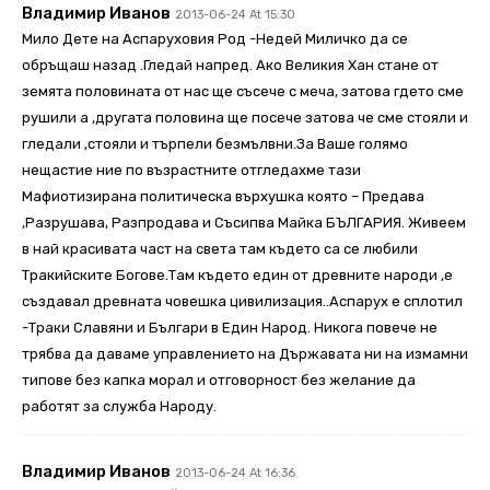
Владимир Иванов
2013-06-24 At 15:30
Мило Дете на Аспаруховия Род -Недей Миличко да се
обръщаш назад .Гледай напред. Ако Великия Хан стане от
земята половината от нас ще съсече с меча, затова гдето сме
рушили а ,другата половина ще посече затова че сме стояли и
гледали ,стояли и търпели безмълвни.За Ваше голямо
нещастие ние по възрастните отгледахме тази
Мафиотизирана политическа върхушка която – Предава
,Разрушава, Разпродава и Съсипва Майка БЪЛГАРИЯ. Живеем
в най красивата част на света там където са се любили
Тракийските Богове.Там където един от древните народи ,е
създавал древната човешка цивилизация..Аспарух е сплотил
-Траки Славяни и Българи в Един Народ. Никога повече не
трябва да даваме управлението на Държавата ни на измамни
типове без капка морал и отговорност без желание да
работят за служба Народу.
Владимир Иванов
2013-06-24 At 16:36