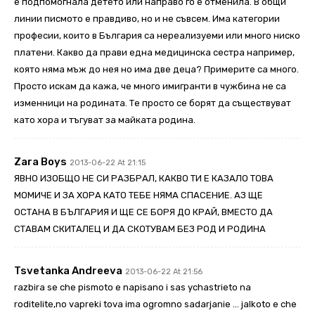
е подпомогнала детето или направо го е отменила. В общи
линии писмото е правдиво, но и не съвсем. Има категории
професии, които в България са нереализуеми или много ниско
платени. Какво да прави една медицинска сестра например,
която няма мъж до нея но има две деца? Примерите са много.
Просто искам да кажа, че много имигранти в чужбина не са
изменници на родината. Те просто се борят да съществуват
като хора и тъгуват за майката родина.
Zara Boys
2013-06-22 At 21:15
ЯВНО ИЗОБЩО НЕ СИ РАЗБРАЛ, КАКВО ТИ Е КАЗАЛО ТОВА
МОМИЧЕ И ЗА ХОРА КАТО ТЕБЕ НЯМА СПАСЕНИЕ. АЗ ЩЕ
ОСТАНА В БЪЛГАРИЯ И ЩЕ СЕ БОРЯ ДО КРАЙ, ВМЕСТО ДА
СТАВАМ СКИТАЛЕЦ И ДА СКОТУВАМ БЕЗ РОД И РОДИНА
Tsvetanka Andreeva
2013-06-22 At 21:56
razbira se che pismoto e napisano i sas ychastrieto na
roditelite,no vapreki tova ima ogromno sadarjanie … jalkoto e che