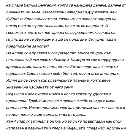
на Стара Велика България, която се намирала далече, далече от
днешната ни земя. Завоеватели нападнали държавата. Хан
Кубрат събрал синовете си, казал им да поведат народа на
поход и да потърсят нова земя, но да не се разделят. И
госпожата често ни повтаря да не се разделяме в класа на
групи, да не се обиждаме, а да си помагане. Сигурно това е
предписание за успех!
Но Аспарух и братята му се разделят. Много труден път
изминава той със своите българи. Намира за тях плодородна и
красива земя, нашата земя. Много битки води, за да защити
народа си. Смел и силен войн бил той, но и мъдър дипломат.
Успял да се съюзи със славянските племена, които вече
живеели на избраната от него земя.
Седя и си мисля колко много и колко тежки трудности е
преодолял! Трябва много да е вярвал в себе си и да е имал
силна воля. Искам поне мъничко да приличам на него, защото и
на мен понякога ми е много, много трудно…
Хан Аспарух загинал в битка, но аз си го представям как стои
изправен в равнината и гледа в бъдещето, гледа нас. Ядосан ни