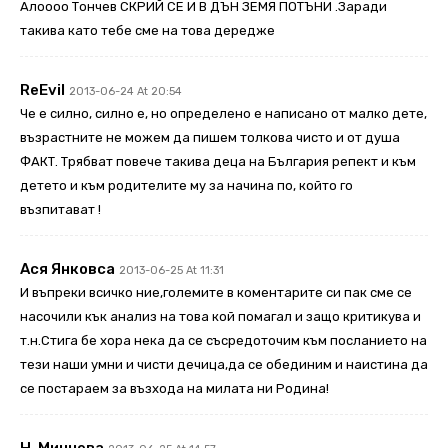
Алоооо Тончев СКРИЙ СЕ И В ДЪН ЗЕМЯ ПОТЪНИ .Заради
такива като тебе сме на това дередже
ReEvil
2013-06-24 At 20:54
Че е силно, силно е, но определено е написано от малко дете,
възрастните не можем да пишем толкова чисто и от душа
ФАКТ. Трябват повече такива деца на България репект и към
детето и към родителите му за начина по, който го
възпитават !
Ася Янковса
2013-06-25 At 11:31
И въпреки всичко ние,големите в коментарите си пак сме се
насочили кък анализ на това кой помагал и защо критикува и
т.н.Стига бе хора нека да се съсредоточим към посланието на
тези наши умни и чисти дечица,да се обединим и наистина да
се постараем за възхода на милата ни Родина!
Н. Минчева