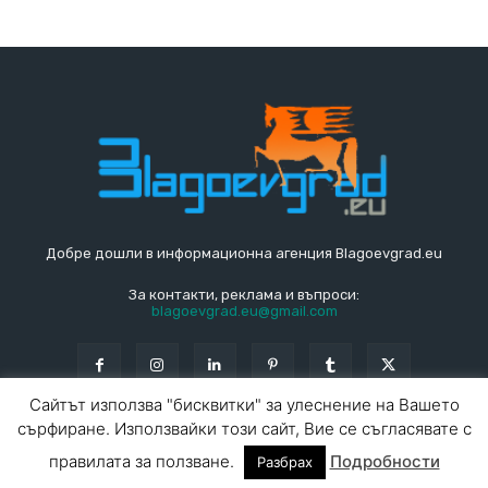
Добре дошли в информационна агенция Blagoevgrad.eu
За контакти, реклама и въпроси:
blagoevgrad.eu@gmail.com
Сайтът използва "бисквитки" за улеснение на Вашето
сърфиране. Използвайки този сайт, Вие се съгласявате с
© Blagoevgrad.EU 2010 - 2026
Общи условия
|
правилата за ползване.
Подробности
Разбрах
За контакти
За реклама
СПРАВОЧНИК
СЪБИТИЯ