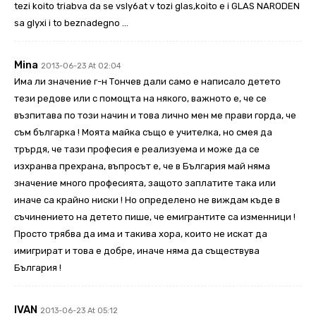
tezi koito triabva da se vsly6at v tozi glas,koito e i GLAS NARODEN
sa glyxi i to beznadegno …
Mina
2013-06-23 At 02:04
Има ли значение г-н Тончев дали само е написало детето
тези редове или с помощта на някого, важното е, че се
възпитава по този начин и това лично мен ме прави горда, че
съм българка ! Моята майка също е учителка, но смея да
трърдя, че тази професия е реализуема и може да се
изхранва прехрана, въпросът е, че в България май няма
значение много професията, защото заплатите така или
иначе са крайно ниски ! Но определено не виждам къде в
съчинението на детето пише, че емигрантите са изменници !
Просто трябва да има и такива хора, които не искат да
имигрират и това е добре, иначе няма да съществува
България !
IVAN
2013-06-23 At 05:12