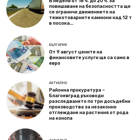
В неделя от 16 ч. до 20 ч. за
повишаване на безопасността ще
се ограничи движението на
тежкотоварните камиони над 12 т
в посока...
БЪЛГАРИЯ
От 9 август цените на
финансовите услуги ще са само в
евро
АКТУАЛНО
Районна прокуратура –
Благоевград ръководи
разследването по три досъдебни
производства за незаконно
отглеждане на растения от рода
на конопа