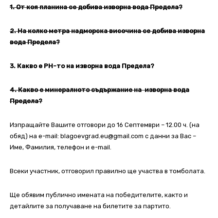
1. От коя планина се добива изворна вода Предела?
2. На колко метра надморска височина се добива изворна
вода Предела?
3. Какво е PH-то на изворна вода Предела?
4. Какво е минералното съдържание на изворна вода
Предела?
Изпращайте Вашите отговори до 16 Септември – 12.00 ч. (на
обяд) на e-mail: blagoevgrad.eu@gmail.com с данни за Вас –
Име, Фамилия, телефон и e-mail.
Всеки участник, отговорил правилно ще участва в томболата.
Ще обявим публично имената на победителите, както и
детайлите за получаване на билетите за партито.