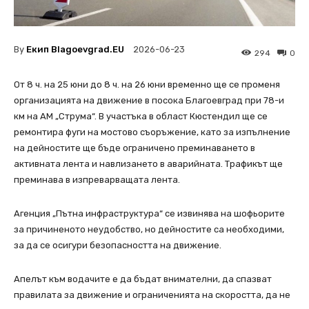
By
Екип Blagoevgrad.EU
2026-06-23
294
0
От 8 ч. на 25 юни до 8 ч. на 26 юни временно ще се променя
организацията на движение в посока Благоевград при 78-и
км на АМ „Струма“. В участъка в област Кюстендил ще се
ремонтира фуги на мостово съоръжение, като за изпълнение
на дейностите ще бъде ограничено преминаването в
активната лента и навлизането в аварийната. Трафикът ще
преминава в изпреварващата лента.
Агенция „Пътна инфраструктура“ се извинява на шофьорите
за причиненото неудобство, но дейностите са необходими,
за да се осигури безопасността на движение.
Апелът към водачите е да бъдат внимателни, да спазват
правилата за движение и ограниченията на скоростта, да не