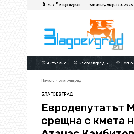
C
20.7
Blagoevgrad
Saturday, August 8, 2026
Актуално
Благоевград
Регио
Начало
Благоевград
БЛАГОЕВГРАД
Евродепутатът М
срещна с кмета 
Атанас Камбито