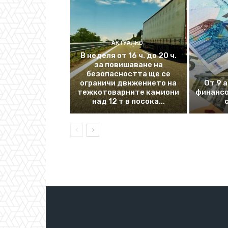
АКТУАЛНО
В неделя от 16 ч. до 20 ч.
за повишаване на
безопасността ще се
ограничи движението на
От 9 
тежкотоварните камиони
финансо
над 12 т в посока...