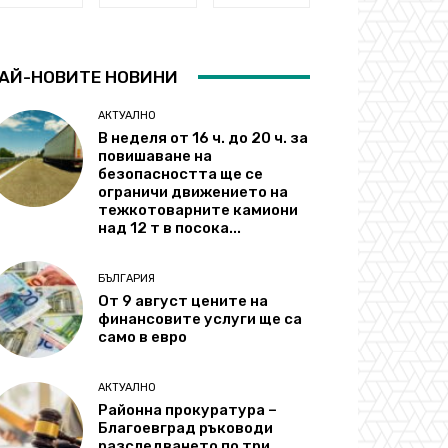
АЙ-НОВИТЕ НОВИНИ
АКТУАЛНО
В неделя от 16 ч. до 20 ч. за
повишаване на
безопасността ще се
ограничи движението на
тежкотоварните камиони
над 12 т в посока...
БЪЛГАРИЯ
От 9 август цените на
финансовите услуги ще са
само в евро
АКТУАЛНО
Районна прокуратура –
Благоевград ръководи
разследването по три