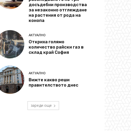
досъдебни производства
за незаконно отглеждане
на растения от рода на
конопа
АКТУАЛНО
Откриха голямо
количество райски газ в
склад край София
АКТУАЛНО
Вижте какво реши
правителството днес
зареди още