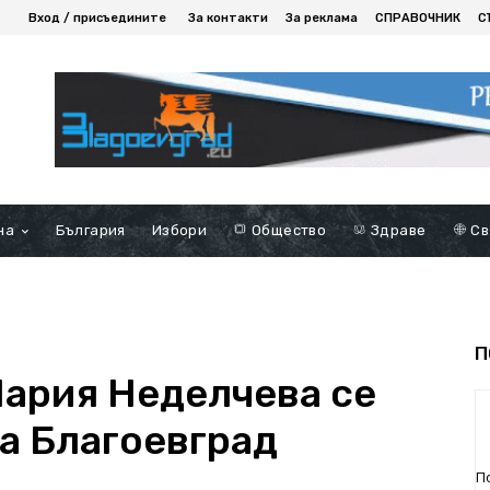
Вход / присъедините
За контакти
За реклама
СПРАВОЧНИК
С
на
България
Избори
Общество
Здраве
Св
П
ария Неделчева се
на Благоевград
в
П