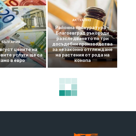
АКТУАЛНО
Районна прокуратура –
Благоевград ръководи
разследването по три
БЪЛГАРИЯ
досъдебни производства
август цените на
за незаконно отглеждане
вите услуги ще са
на растения от рода на
само в евро
конопа