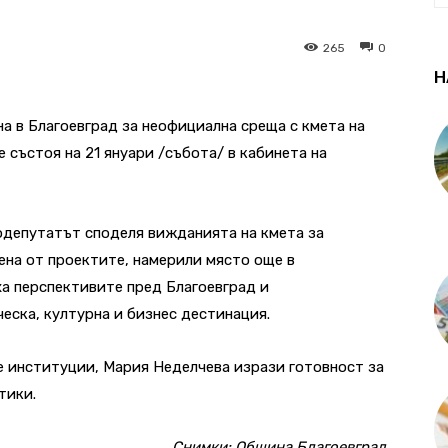
265
0
Н
 в Благоевград за неофициална среща с кмета на
 състоя на 21 януари /събота/ в кабинета на
родепутатът споделя вижданията на кмета за
лена от проектите, намерили място още в
а перспективите пред Благоевград и
еска, културна и бизнес дестинация.
те институции, Мария Неделчева изрази готовност за
тики.
Снимки: Община Благоевград