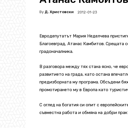
By
Д. Христовски
2012-01-23
Евродепутатът Мария Неделчева пристигна
Благоевград, Атанас Камбитов. Срещата се
градоначалника.
В разговора между тях стана ясно, че ев
развитието на града, като остана впечат
предизборната му програма. Обсъдени бях
промотирането му в Европа като туристич
С оглед на богатия си опит с европейски
съвместна работа и обмяна на добри прак