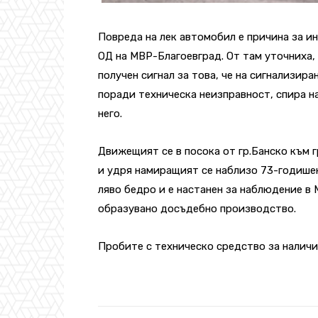
Повреда на лек автомобил е причина за и
ОД на МВР-Благоевград. От там уточниха, 
получен сигнал за това, че на сигнализир
поради техническа неизправност, спира н
него.
Движещият се в посока от гр.Банско към г
и удря намиращият се наблизо 73-годишен
ляво бедро и е настанен за наблюдение в 
образувано досъдебно производство.
Пробите с техническо средство за наличие