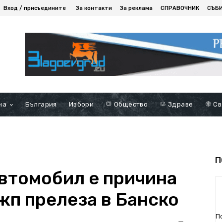
Вход / присъедините
За контакти
За реклама
СПРАВОЧНИК
СЪБ
на
България
Избори
Общество
Здраве
Св
П
автомобил е причина
жп прелеза в Банско
П