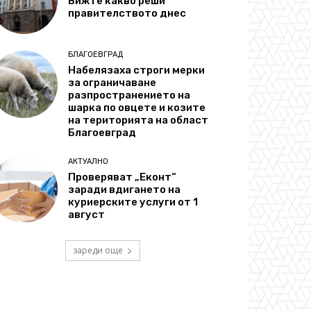
Вижте какво реши
правителството днес
БЛАГОЕВГРАД
Набелязаха строги мерки
за ограничаване
разпространението на
шарка по овцете и козите
на територията на област
Благоевград
АКТУАЛНО
Проверяват „Еконт“
заради вдигането на
куриерските услуги от 1
август
зареди още