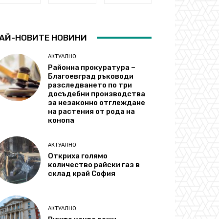
АЙ-НОВИТЕ НОВИНИ
АКТУАЛНО
Районна прокуратура –
Благоевград ръководи
разследването по три
досъдебни производства
за незаконно отглеждане
на растения от рода на
конопа
АКТУАЛНО
Откриха голямо
количество райски газ в
склад край София
АКТУАЛНО