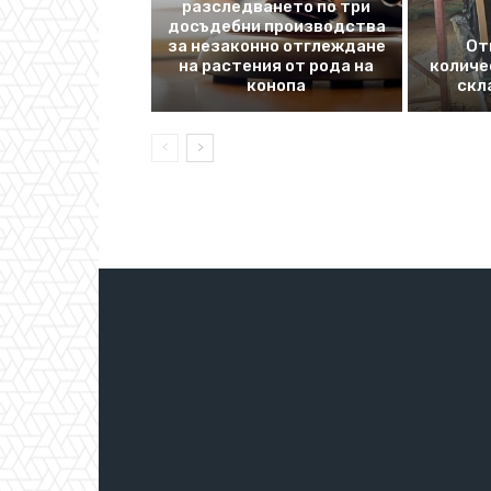
разследването по три
досъдебни производства
за незаконно отглеждане
От
на растения от рода на
количе
конопа
скл