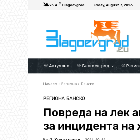
C
23.4
Blagoevgrad
Friday, August 7, 2026
Актуално
Благоевград
Регио
Начало
Региона
Банско
РЕГИОНА
БАНСКО
Повреда на лек 
за инцидента на 
By
Д. Христовски
2014-10-14