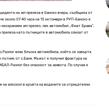
нцидента на жп прелеза в Банско вчера, съобщиха от
че около 07:40 часа на 13 октомври в РУП-Банско е
ан неохраняем жп прелез, лек автомобил „Фиат Брава”,
а прелеза като пътниците в автомобила слизат от
р.Разлог влак блъска автомобила, който се завърта
 пътник от с.Баня. Мъжът е получил фрактура на
МБАЛ-Разлог без опасност за живота. По случая е
 на алкохол в кръвта на водачите са отрицателни.