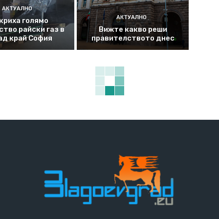
АКТУАЛНО
АКТУАЛНО
криха голямо
ство райски газ в
Вижте какво реши
ад край София
правителството днес