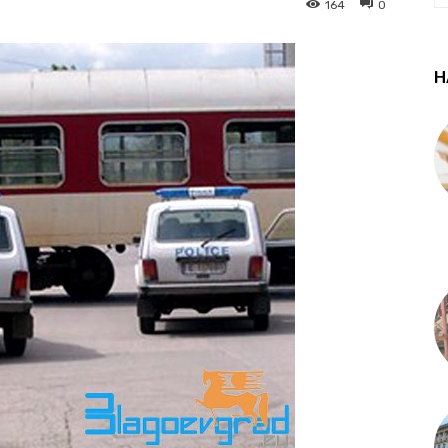
164
0
Н