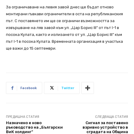
За ограничаване на левия завой днес ще бъдат отново
монтирани гъвкави ограничители в оста на републиканския
път. С поставянето им ще се ограничи възможността за
извършване на ляв завой към ул. „Цар Борис III“ от път I-1 в
посока Кулата, както и излизането от ул. „Цар Борис III“ към
път I-1 в посока Кулата. Временната организация в участъка
ще важи до 15 септември.
Facebook
Twitter
ПРЕДИШНА СТАТИЯ
СЛЕДВАЩА СТАТИЯ
Назначено е ново
Сигнал за поставено
ръководство на „Български
взривно устройство в
ВиК холдинг“
сградата на Община