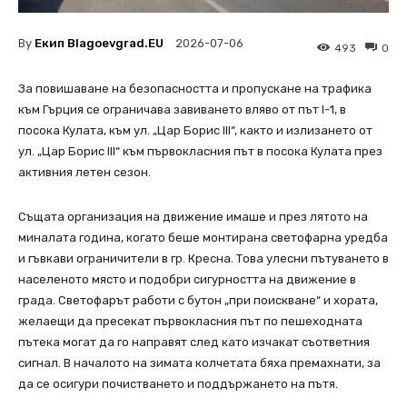
By
Екип Blagoevgrad.EU
2026-07-06
493
0
За повишаване на безопасността и пропускане на трафика
към Гърция се ограничава завиването вляво от път I-1, в
посока Кулата, към ул. „Цар Борис III“, както и излизането от
ул. „Цар Борис III“ към първокласния път в посока Кулата през
активния летен сезон.
Същата организация на движение имаше и през лятото на
миналата година, когато беше монтирана светофарна уредба
и гъвкави ограничители в гр. Кресна. Това улесни пътуването в
населеното място и подобри сигурността на движение в
града. Светофарът работи с бутон „при поискване“ и хората,
желаещи да пресекат първокласния път по пешеходната
пътека могат да го направят след като изчакат съответния
сигнал. В началото на зимата колчетата бяха премахнати, за
да се осигури почистването и поддържането на пътя.