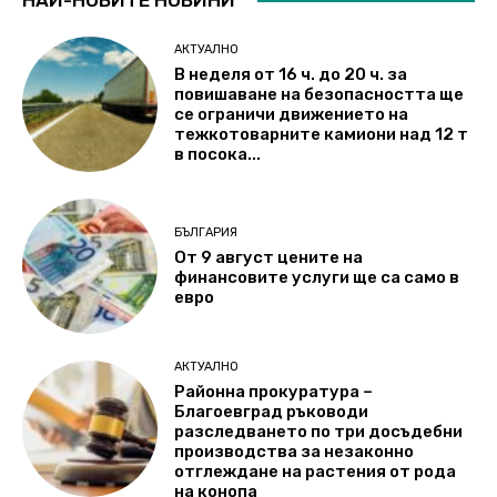
АКТУАЛНО
В неделя от 16 ч. до 20 ч. за
повишаване на безопасността ще
се ограничи движението на
тежкотоварните камиони над 12 т
в посока...
БЪЛГАРИЯ
От 9 август цените на
финансовите услуги ще са само в
евро
АКТУАЛНО
Районна прокуратура –
Благоевград ръководи
разследването по три досъдебни
производства за незаконно
отглеждане на растения от рода
на конопа