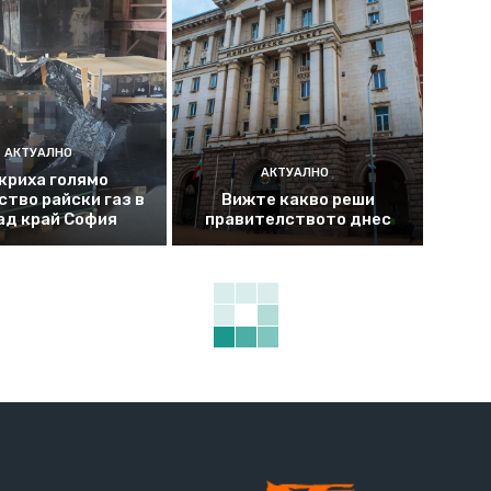
АКТУАЛНО
АКТУАЛНО
криха голямо
ство райски газ в
Вижте какво реши
ад край София
правителството днес