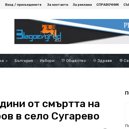
Вход / присъедините
За контакти
За реклама
СПРАВОЧНИК
СЪ
на
България
Избори
Общество
Здраве
Св
П
дини от смъртта на
ов в село Сугарево
П