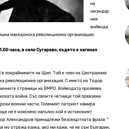
на
легендар
ния
войвода
ешна македонска революционна организация.
1.00 часа, в село Сугарево, където е загинал
 в покрайнините на Щип. Той е член на Централния
ка революционна организация. С името на Тодор
роичните страници на ВМРО. Войводата проявява
нската война. Със своите четници той превзема
арски военни части. Големият патриот намира
 още не е изяснено напълно кой е истинският
дор Александров принадлежи безсмъртната фраза: “
е му отрежа езика, ако ми каже, че не съм българин,