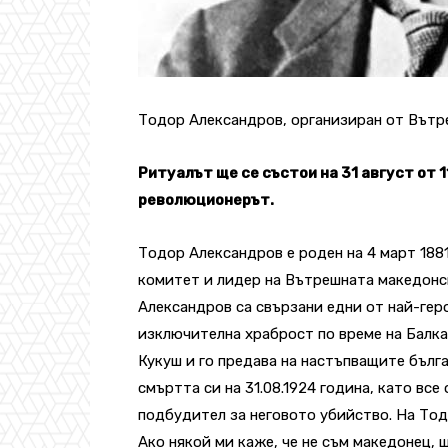
Тодор Александров, организиран от Вътр
Ритуалът ще се състои на 31 август от 1
революционерът.
Тодор Александров е роден на 4 март 1881
комитет и лидер на Вътрешната македонс
Александров са свързани едни от най-ге
изключителна храброст по време на Балка
Кукуш и го предава на настъпващите бълг
смъртта си на 31.08.1924 година, като все
подбудител за неговото убийство. На То
Ако някой ми каже, че не съм македонец, щ