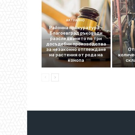
АКТУАЛНО
Районна прокуратура –
Благоевград ръководи
разследването по три
досъдебни производства
за незаконно отглеждане
От
на растения от рода на
количе
конопа
скл