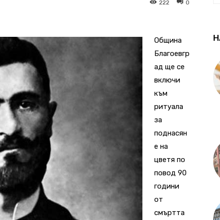
222
0
Н
Община
Благоевгр
ад ще се
включи
към
ритуала
за
поднасян
е на
цветя по
повод 90
години
от
смъртта