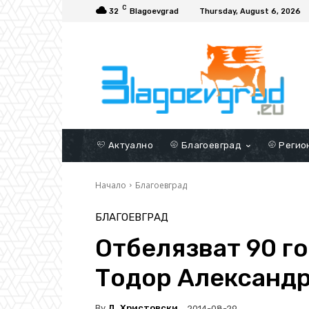
C
32
Blagoevgrad
Thursday, August 6, 2026
Актуално
Благоевград
Регио
Начало
Благоевград
БЛАГОЕВГРАД
Oтбелязват 90 го
Тодор Александр
By
Д. Христовски
2014-08-29