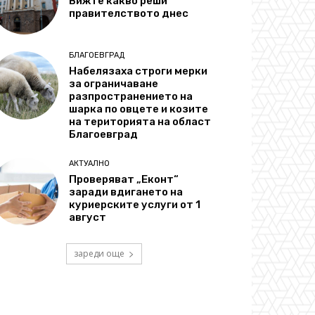
Вижте какво реши
правителството днес
БЛАГОЕВГРАД
Набелязаха строги мерки
за ограничаване
разпространението на
шарка по овцете и козите
на територията на област
Благоевград
АКТУАЛНО
Проверяват „Еконт“
заради вдигането на
куриерските услуги от 1
август
зареди още