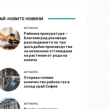
АЙ-НОВИТЕ НОВИНИ
АКТУАЛНО
Районна прокуратура –
Благоевград ръководи
разследването по три
досъдебни производства
за незаконно отглеждане
на растения от рода на
конопа
АКТУАЛНО
Откриха голямо
количество райски газ в
склад край София
АКТУАЛНО