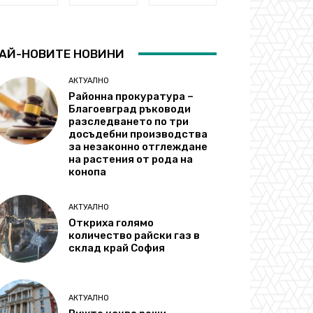
АЙ-НОВИТЕ НОВИНИ
АКТУАЛНО
Районна прокуратура –
Благоевград ръководи
разследването по три
досъдебни производства
за незаконно отглеждане
на растения от рода на
конопа
АКТУАЛНО
Откриха голямо
количество райски газ в
склад край София
АКТУАЛНО