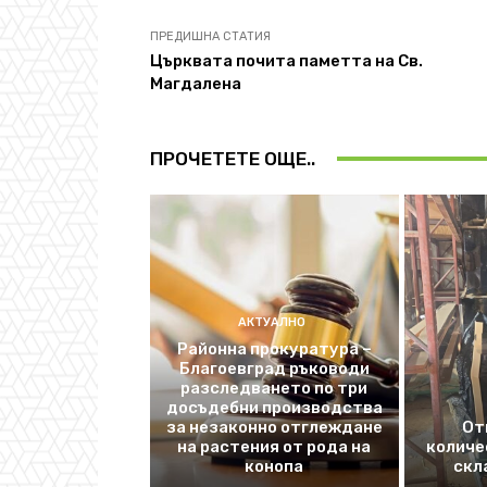
ПРЕДИШНА СТАТИЯ
Църквата почита паметта на Св.
Магдалена
ПРОЧЕТЕТЕ ОЩЕ..
АКТУАЛНО
Районна прокуратура –
Благоевград ръководи
разследването по три
досъдебни производства
за незаконно отглеждане
От
на растения от рода на
количе
конопа
скл