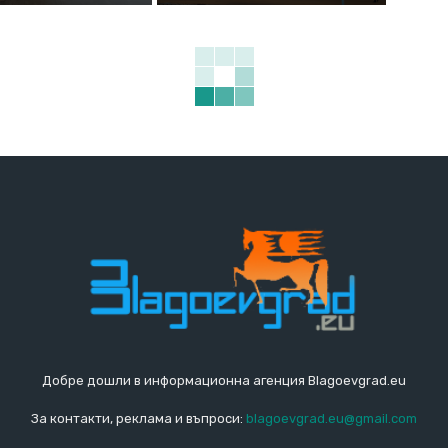
Добре дошли в информационна агенция Blagoevgrad.eu
За контакти, реклама и въпроси:
blagoevgrad.eu@gmail.com