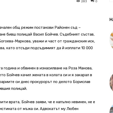
283
0
Н
начален общ режим постанови Районен съд –
ане бивш полицай Васил Бойчев. Съдебният състав,
огоева-Маркова, уважи и част от гражданския иск,
ва, като отсъди подсъдимият да й изплати 10 000
а година и обвинен в изнасилване на Роза Манова,
ето Бойчев качил жената в колата си и я закарал в
едоариите си днес прокурорът по делото Борислав
ившия полицай.
ти врата, Бойчев заяви, че е напълно невинен, не е
 истината от мъжа си. Адвокатът му Любен