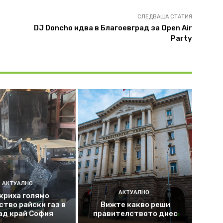
СЛЕДВАЩА СТАТИЯ
DJ Doncho идва в Благоевград за Open Air
Party
АКТУАЛНО
АКТУАЛНО
криха голямо
ство райски газ в
Вижте какво реши
ад край София
правителството днес