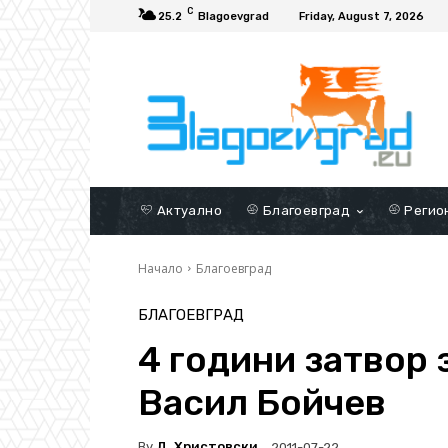
C
25.2
Blagoevgrad
Friday, August 7, 2026
Актуално
Благоевград
Регио
Начало
Благоевград
БЛАГОЕВГРАД
4 години затвор
Васил Бойчев
By
Д. Христовски
2011-07-22