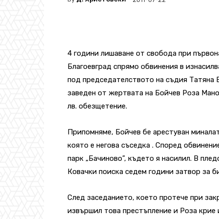
4 години лишаване от свобода при първо
Благоевград спрямо обвинения в изнасилв
под председателството на съдия Татяна Б
заведен от жертвата на Бойчев Роза Мано
лв. обезщетение.
Припомняме, Бойчев бе арестуван миналат
която е негова съседка . Според обвинени
парк „Бачиново”, където я насилил. В пл
Ковачки поиска седем години затвор за б
След заседанието, което протече при закри
извършил това престъпление и Роза крие