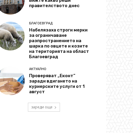
Вижте какво реши
правителството днес
БЛАГОЕВГРАД
Набелязаха строги мерки
за ограничаване
разпространението на
шарка по овцете и козите
на територията на област
Благоевград
АКТУАЛНО
Проверяват „Еконт“
заради вдигането на
куриерските услуги от 1
август
зареди още