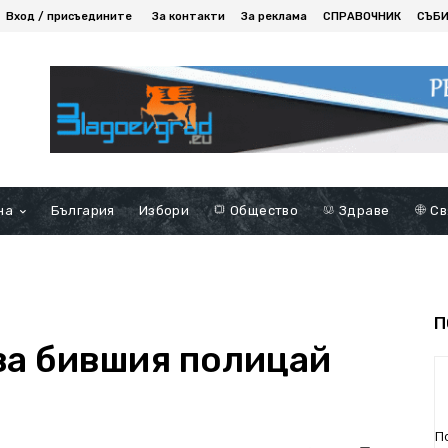
Вход / присъедините
За контакти
За реклама
СПРАВОЧНИК
СЪБ
на
България
Избори
Общество
Здраве
Св
П
 за бившия полицай
П