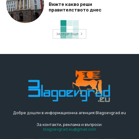
Вижте какво реши
правителството днес
зареди още
Добре дошли в информационна агенция Blagoevgrad.eu
За контакти, реклама и въпроси:
blagoevgrad.eu@gmail.com