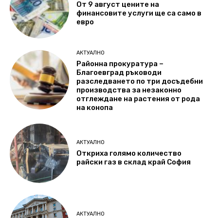
От 9 август цените на
финансовите услуги ще са само в
евро
АКТУАЛНО
Районна прокуратура –
Благоевград ръководи
разследването по три досъдебни
производства за незаконно
отглеждане на растения от рода
на конопа
АКТУАЛНО
Откриха голямо количество
райски газ в склад край София
АКТУАЛНО