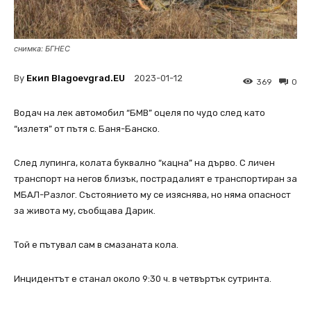
снимка: БГНЕС
By
Екип Blagoevgrad.EU
2023-01-12
369
0
Водач на лек автомобил “БМВ” оцеля по чудо след като
“излетя” от пътя с. Баня-Банско.
След лупинга, колата буквално “кацна” на дърво. С личен
транспорт на негов близък, пострадалият е транспортиран за
МБАЛ-Разлог. Състоянието му се изяснява, но няма опасност
за живота му, съобщава Дарик.
Той е пътувал сам в смазаната кола.
Инцидентът е станал около 9:30 ч. в четвъртък сутринта.