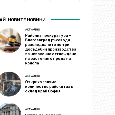
АЙ-НОВИТЕ НОВИНИ
АКТУАЛНО
Районна прокуратура –
Благоевград ръководи
разследването по три
досъдебни производства
за незаконно отглеждане
на растения от рода на
конопа
АКТУАЛНО
Откриха голямо
количество райски газ в
склад край София
АКТУАЛНО