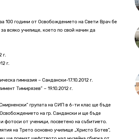
аа 100 години от Освобождението на Свети Врач бе
за всяко училище, което по свой начин да
 г.
12 г.
ническа гимназия – Сандански-17.10.2012 г.
имент Тимирязев” – 19.10.2012 г.
Смирненски” групата на СИП в 6-ти клас ще бъде
а Освобождението на гр. Сандански и ще бъде
и фотоси от ученици, посветено на събитието.
иятия на Трето основно училище „Христо Ботев”,
сец ще поемат шефството над музейна сбирка от