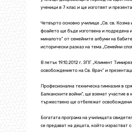
ученици в 7 клас и ще изготвят и презент
Четвърто основно училище „Св. св. Козма и
фоайето ще бъде изготвена и подредена и
миналото” от семейните албуми на бабите
исторически разказ на тема „Семейни спом
В петък 19.10.2012 г. ЗПГ „Климент Тимиря
освобождението на Св. Врач” и презентац
Професионална техническа гимназия в сряд
Балканските войни”, ще вземат участие в
тържествено ще отбележат освобождение
Богатата програма на училищата свидете
се предават на децата, който израстват с