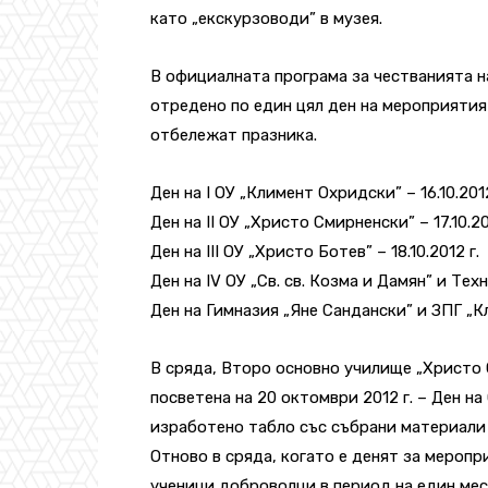
като „екскурзоводи” в музея.
В официалната програма за честванията н
отредено по един цял ден на мероприятия 
отбележат празника.
Ден на I ОУ „Климент Охридски” – 16.10.2012
Ден на II ОУ „Христо Смирненски” – 17.10.20
Ден на III ОУ „Христо Ботев” – 18.10.2012 г.
Ден на IV ОУ „Св. св. Козма и Дамян” и Тех
Ден на Гимназия „Яне Сандански” и ЗПГ „Кл
В сряда, Второ основно училище „Христо 
посветена на 20 октомври 2012 г. – Ден н
изработено табло със събрани материали 
Отново в сряда, когато е денят за меропр
ученици доброволци в период на един ме