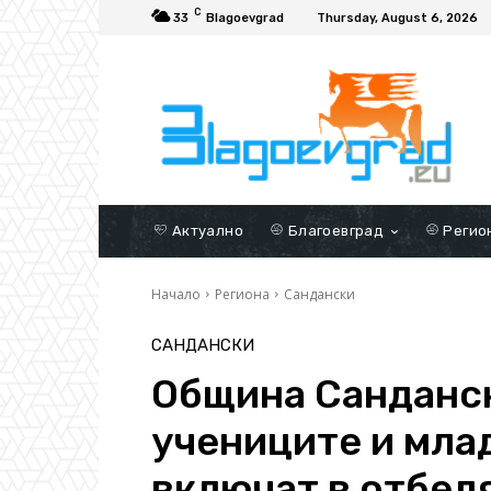
C
33
Blagoevgrad
Thursday, August 6, 2026
Актуално
Благоевград
Регио
Начало
Региона
Сандански
САНДАНСКИ
Община Санданс
учениците и млад
включат в oтбеля