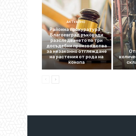
АКТУАЛНО
Районна прокуратура –
Благоевград ръководи
разследването по три
досъдебни производства
за незаконно отглеждане
От
на растения от рода на
количе
конопа
скл