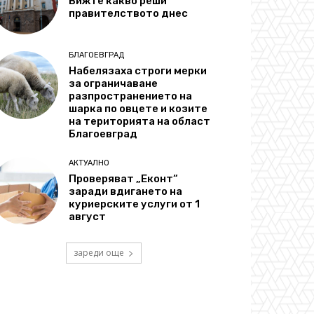
Вижте какво реши
правителството днес
БЛАГОЕВГРАД
Набелязаха строги мерки
за ограничаване
разпространението на
шарка по овцете и козите
на територията на област
Благоевград
АКТУАЛНО
Проверяват „Еконт“
заради вдигането на
куриерските услуги от 1
август
зареди още