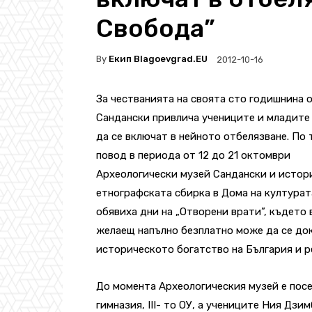
Свобода”
By
Екип Blagoevgrad.EU
2012-10-16
За честванията на своята сто годишнина 
Сандански привлича учениците и младите
да се включат в нейното отбелязване. По 
повод в периода от 12 до 21 октомври
Археологически музей Сандански и истор
етнографската сбирка в Дома на културат
обявиха дни на „Отворени врати”, където 
желаещ напълно безплатно може да се до
историческото богатство на България и р
До момента Археологическия музей е посе
гимназия, III- то ОУ, а учениците Ния Дзи