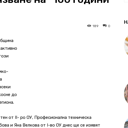
Н
189
0
община
 активно
този
ико-
а
всеки
косне до
егиона.
тен от II- ро ОУ, Професионална техническа
мбова и Яна Велкова от I-во ОУ днес ще се изявят