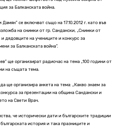
ация за Балканската война.
 Дамян” се включват също на 17.10.2012 г. като във
зложба на снимки от гр. Сандански, „Снимки от
 и дядовците на учениците и конкурс за
ени за Балканската война”.
зев” ще организират радиочас на тема „100 години от
ии на същата тема.
а ще организира анкета на тема: „Какво знаем за
 конкурса за презентации на община Сандански и
то на Свети Врач.
лства, че исторически дати и българските традиции
 българската история и така празниците и