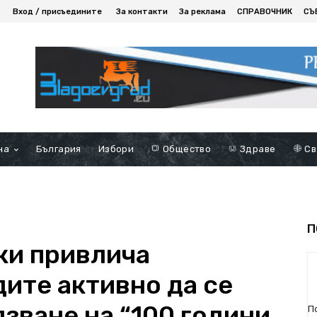
Вход / присъедините
За контакти
За реклама
СПРАВОЧНИК
СЪ
на
България
Избори
Общество
Здраве
Св
П
ки привлича
ите активно да се
зване на “100 години
П