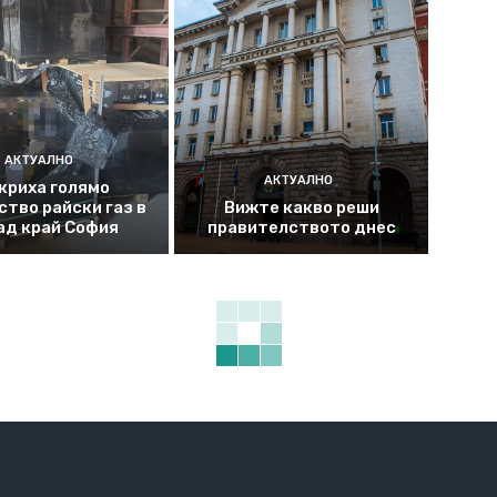
АКТУАЛНО
АКТУАЛНО
криха голямо
ство райски газ в
Вижте какво реши
ад край София
правителството днес