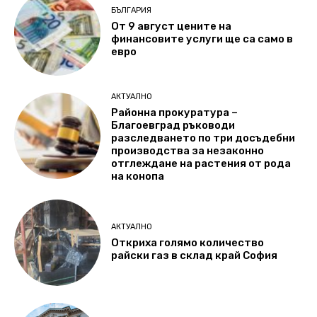
БЪЛГАРИЯ
От 9 август цените на
финансовите услуги ще са само в
евро
АКТУАЛНО
Районна прокуратура –
Благоевград ръководи
разследването по три досъдебни
производства за незаконно
отглеждане на растения от рода
на конопа
АКТУАЛНО
Откриха голямо количество
райски газ в склад край София