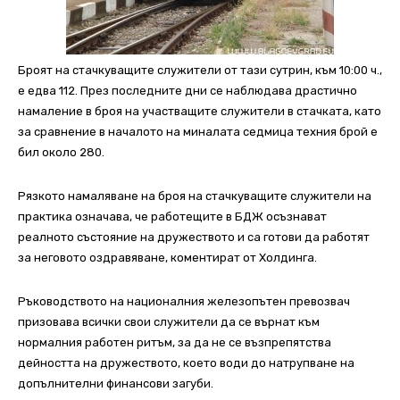
Броят на стачкуващите служители от тази сутрин, към 10:00 ч.,
е едва 112. През последните дни се наблюдава драстично
намаление в броя на участващите служители в стачката, като
за сравнение в началото на миналата седмица техния брой е
бил около 280.
Рязкото намаляване на броя на стачкуващите служители на
практика означава, че работещите в БДЖ осъзнават
реалното състояние на дружеството и са готови да работят
за неговото оздравяване, коментират от Холдинга.
Ръководството на националния железопътен превозвач
призовава всички свои служители да се върнат към
нормалния работен ритъм, за да не се възпрепятства
дейността на дружеството, което води до натрупване на
допълнителни финансови загуби.