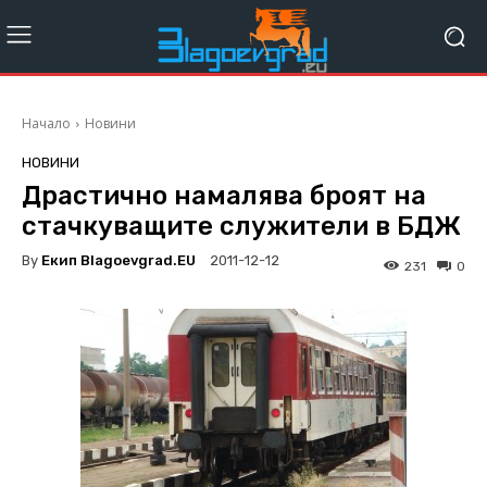
Начало
Новини
НОВИНИ
Драстично намалява броят на
стачкуващите служители в БДЖ
By
Екип Blagoevgrad.EU
2011-12-12
231
0