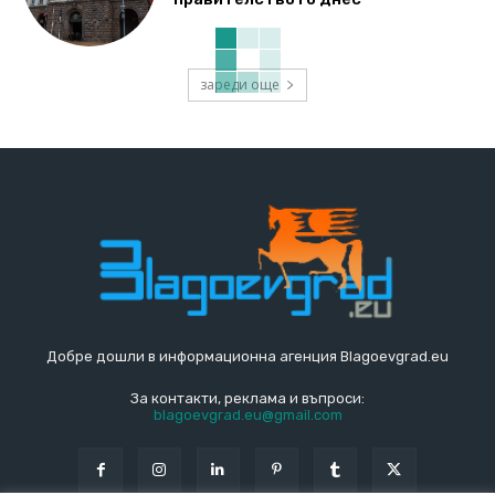
зареди още
Добре дошли в информационна агенция Blagoevgrad.eu
За контакти, реклама и въпроси:
blagoevgrad.eu@gmail.com