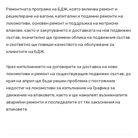
Ремонтната програма на БДЖ, която включва ремонт и
рециклиране на вагони, капитални и подемни ремонти на
локомотиви, основен ремонт и поддръжка на мотрисни
влакове, както и закупуването и доставката на нов подвижен
състав, значително ще промени облика на подвижния състав
и съответно ще повиши качеството на обслужване за
клиентите на БДЖ.
Чрез изпълнението на договорите за доставка на нови
локомотиви и ремонт на съществуващия подвижен състав, до
края на април ще бъде решен проблема с постоянния
недостиг на локомотиви за изпълнение на Графика за
движение на влаковете, както и ще намалеят възникналите
аварийни ремонти и последвалите от тях закъснения на
влаковете.