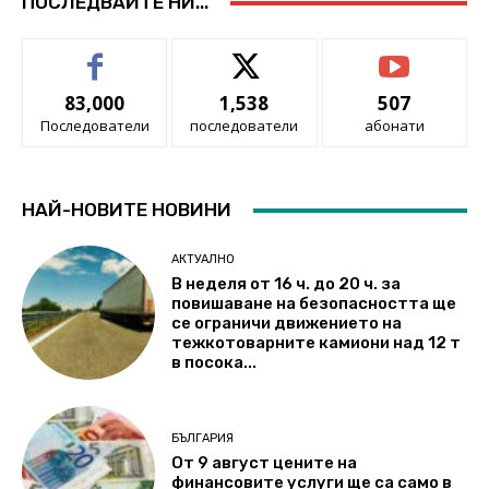
ПОСЛЕДВАЙТЕ НИ...
83,000
1,538
507
Последователи
последователи
абонати
НАЙ-НОВИТЕ НОВИНИ
АКТУАЛНО
В неделя от 16 ч. до 20 ч. за
повишаване на безопасността ще
се ограничи движението на
тежкотоварните камиони над 12 т
в посока...
БЪЛГАРИЯ
От 9 август цените на
финансовите услуги ще са само в