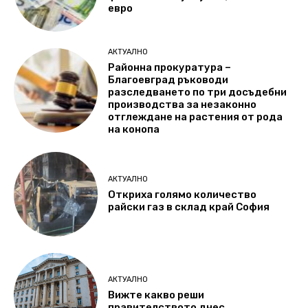
евро
АКТУАЛНО
Районна прокуратура –
Благоевград ръководи
разследването по три досъдебни
производства за незаконно
отглеждане на растения от рода
на конопа
АКТУАЛНО
Откриха голямо количество
райски газ в склад край София
АКТУАЛНО
Вижте какво реши
правителството днес