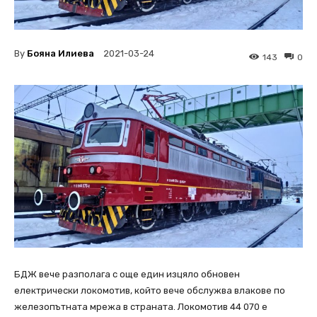
By
Бояна Илиева
2021-03-24
143
0
БДЖ вече разполага с още един изцяло обновен
електрически локомотив, който вече обслужва влакове по
железопътната мрежа в страната. Локомотив 44 070 е