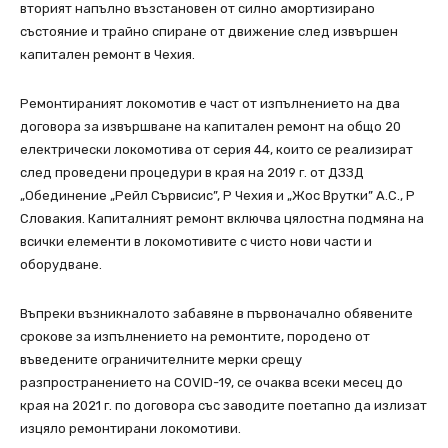
вторият напълно възстановен от силно амортизирано
състояние и трайно спиране от движение след извършен
капитален ремонт в Чехия.
Ремонтираният локомотив е част от изпълнението на два
договора за извършване на капитален ремонт на общо 20
електрически локомотива от серия 44, които се реализират
след проведени процедури в края на 2019 г. от ДЗЗД
„Обединение „Рейл Сървисис”, Р Чехия и „Жос Врутки” А.С., Р
Словакия. Капиталният ремонт включва цялостна подмяна на
всички елементи в локомотивите с чисто нови части и
оборудване.
Въпреки възникналото забавяне в първоначално обявените
срокове за изпълнението на ремонтите, породено от
въведените ограничителните мерки срещу
разпространението на COVID-19, се очаква всеки месец до
края на 2021 г. по договора със заводите поетапно да излизат
изцяло ремонтирани локомотиви.