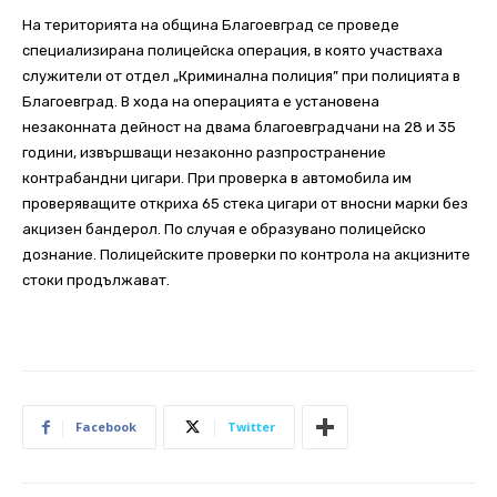
На територията на община Благоевград се проведе
специализирана полицейска операция, в която участваха
служители от отдел „Криминална полиция” при полицията в
Благоевград. В хода на операцията е установена
незаконната дейност на двама благоевградчани на 28 и 35
години, извършващи незаконно разпространение
контрабандни цигари. При проверка в автомобила им
проверяващите откриха 65 стека цигари от вносни марки без
акцизен бандерол. По случая е образувано полицейско
дознание. Полицейските проверки по контрола на акцизните
стоки продължават.
Facebook
Twitter