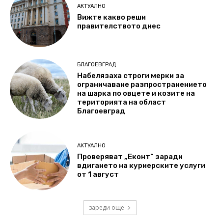
АКТУАЛНО
Вижте какво реши
правителството днес
БЛАГОЕВГРАД
Набелязаха строги мерки за
ограничаване разпространението
на шарка по овцете и козите на
територията на област
Благоевград
АКТУАЛНО
Проверяват „Еконт“ заради
вдигането на куриерските услуги
от 1 август
зареди още