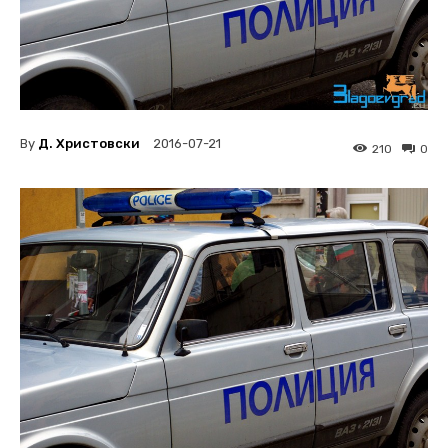
By
Д. Христовски
2016-07-21
210
0