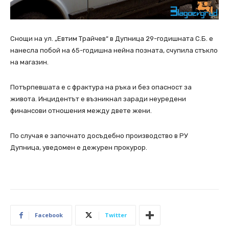
Снощи на ул. „Евтим Трайчев“ в Дупница 29-годишната С.Б. е
нанесла побой на 65-годишна нейна позната, счупила стъкло
на магазин.
Потърпевшата е с фрактура на ръка и без опасност за
живота. Инцидентът е възникнал заради неуредени
финансови отношения между двете жени.
По случая е започнато досъдебно производство в РУ
Дупница, уведомен е дежурен прокурор.
Facebook
Twitter