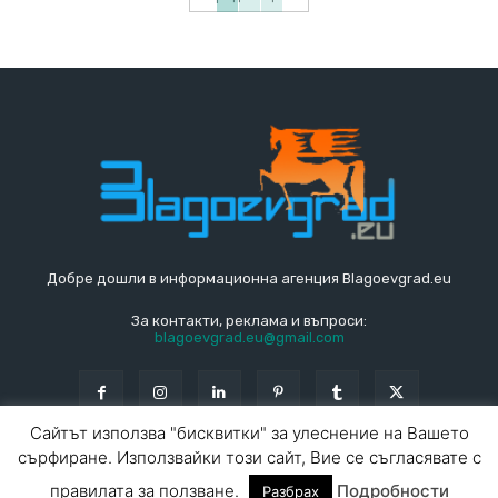
Добре дошли в информационна агенция Blagoevgrad.eu
За контакти, реклама и въпроси:
blagoevgrad.eu@gmail.com
Сайтът използва "бисквитки" за улеснение на Вашето
сърфиране. Използвайки този сайт, Вие се съгласявате с
© Blagoevgrad.EU 2010 - 2026
Общи условия
|
правилата за ползване.
Подробности
Разбрах