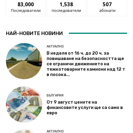
83,000
1,538
507
Последователи
последователи
абонати
НАЙ-НОВИТЕ НОВИНИ
АКТУАЛНО
В неделя от 16 ч. до 20 ч. за
повишаване на безопасността ще
се ограничи движението на
тежкотоварните камиони над 12 т
в посока...
БЪЛГАРИЯ
От 9 август цените на
финансовите услуги ще са само в
евро
АКТУАЛНО