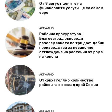
От 9 август цените на
финансовите услуги ще са само в
евро
АКТУАЛНО
Районна прокуратура –
Благоевград ръководи
разследването по три досъдебни
производства за незаконно
отглеждане на растения от рода
на конопа
АКТУАЛНО
Откриха голямо количество
райски газ в склад край София
АКТУАЛНО