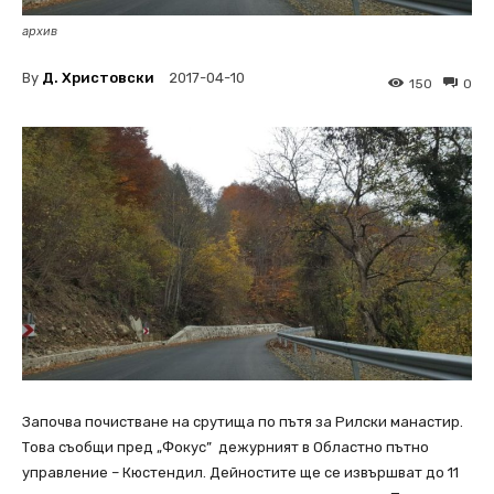
архив
By
Д. Христовски
2017-04-10
150
0
Започва почистване на срутища по пътя за Рилски манастир.
Това съобщи пред „Фокус” дежурният в Областно пътно
управление – Кюстендил. Дейностите ще се извършват до 11