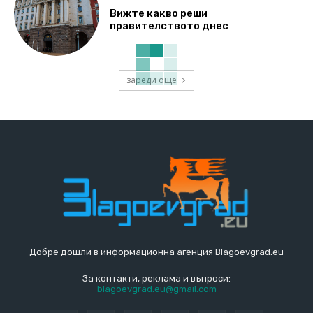
Вижте какво реши
правителството днес
зареди още
Добре дошли в информационна агенция Blagoevgrad.eu
За контакти, реклама и въпроси:
blagoevgrad.eu@gmail.com