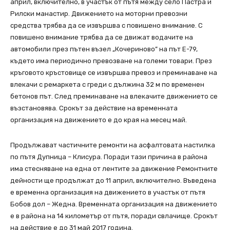
април, включително, в участък от пътя между село Пастра и
Рилски манастир. Движението на моторни превозни
средства трябва да се извършва с повишено внимание. С
повишено внимание трябва да се движат водачите на
автомобили през пътен възел „Кочериново” на път Е-79,
където има периодично превозване на големи товари. През
кръговото кръстовище се извършва превоз и преминаване на
влекачи с ремаркета с греди с дължина 32 м по временен
бетонов път. След преминаване на влекачите движението се
възстановява. Срокът за действие на временната
организация на движението е до края на месец май.
Продължават частичните ремонти на асфалтовата настилка
по пътя Дупница – Клисура. Поради тази причина в района
има стесняване на една от лентите за движение Ремонтните
дейности ще продължат до 11 април, включително. Въведена
е временна организация на движението в участък от пътя
Бобов дол – Жедна. Временната организация на движението
е в района на 14 километър от пътя, поради свлачище. Срокът
на действие е до 31 май 2017 година.