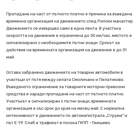
Пропадане на част от пътното платно е причина за въведена
временна организация на движението след Рилски манастир.
Движението се извършва само в една лента. В участъка
скоростта на движение е ограничена до 30 км/час, мястото е
сигнализирано с необходимите пътни знаци. Срокът за
действие на временната организация на движение е до 31
май.
Остава забранено движението на товарни автомобили в
участъци от пътя между селата Смоличано и Пелатиково.
Въведеното ограничение за товарните моторни превозни
средства е заради пропадане на част от пътното платно.
Участъкът е сигнализиран с пътни знаци, временната
организация е със срок до края на месец май. С нормална
интензивност е движението по автомагистрала „Струма” и
път Е-79. Слаб е трафикът в посока ГКПП – Гюешево.