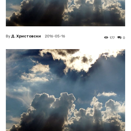
By
Д. Христовски
2016-05-16
177
0