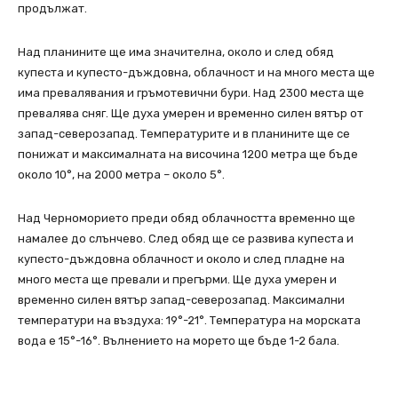
продължат.
Над планините ще има значителна, около и след обяд
купеста и купесто-дъждовна, облачност и на много места ще
има превалявания и гръмотевични бури. Над 2300 места ще
превалява сняг. Ще духа умерен и временно силен вятър от
запад-северозапад. Температурите и в планините ще се
понижат и максималната на височина 1200 метра ще бъде
около 10°, на 2000 метра – около 5°.
Над Черноморието преди обяд облачността временно ще
намалее до слънчево. След обяд ще се развива купеста и
купесто-дъждовна облачност и около и след пладне на
много места ще превали и прегърми. Ще духа умерен и
временно силен вятър запад-северозапад. Максимални
температури на въздуха: 19°-21°. Температура на морската
вода е 15°-16°. Вълнението на морето ще бъде 1-2 бала.