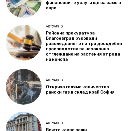
финансовите услуги ще са само в
евро
АКТУАЛНО
Районна прокуратура –
Благоевград ръководи
разследването по три досъдебни
производства за незаконно
отглеждане на растения от рода
на конопа
АКТУАЛНО
Откриха голямо количество
райски газ в склад край София
АКТУАЛНО
Вижте какво реши