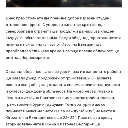
Днес през страната ще премине добре изразен студен
атмосферен фронт. С умерен и силен вятър от запад-
северозапад в страната ще продължи да нахлува хладен
въздух, съобщават от НИМХ. Преди обяд над Горнотакийската
низина и по-голямата част от Източна България ще
преобладава слънчево време. Все още повече облачност ще
има над Черноморието.
От запад облачността ще се увеличава и в западните райони
ще завали дъжд, придружен от гръмотевици. В часовете
около и след обяд над страната ще има значителна, купеста
и купесто-дъждовна облачност. На много места, главно в
Южна и в Източна България ще има краткотрайни валежи,
гръмотевични бури и градушки. Температурите ще се
понижат и максималните ще са между 14° и 19°, на места в
Югоизточна България все още 22- 23°. През нощта срещу
вторник явленията в Южна и Източна България ще