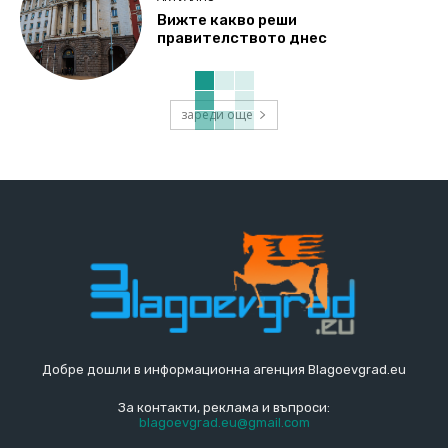
Вижте какво реши
правителството днес
зареди още
Добре дошли в информационна агенция Blagoevgrad.eu
За контакти, реклама и въпроси:
blagoevgrad.eu@gmail.com