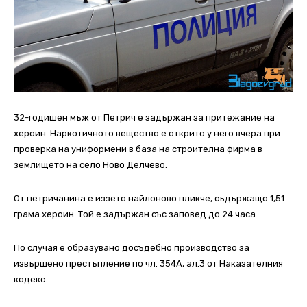
32-годишен мъж от Петрич е задържан за притежание на
хероин. Наркотичното вещество е открито у него вчера при
проверка на униформени в база на строителна фирма в
землището на село Ново Делчево.
От петричанина е иззето найлоново пликче, съдържащо 1,51
грама хероин. Той е задържан със заповед до 24 часа.
По случая е образувано досъдебно производство за
извършено престъпление по чл. 354А, ал.3 от Наказателния
кодекс.