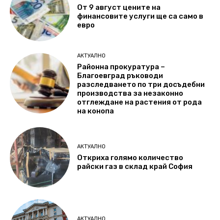
От 9 август цените на
финансовите услуги ще са само в
евро
АКТУАЛНО
Районна прокуратура –
Благоевград ръководи
разследването по три досъдебни
производства за незаконно
отглеждане на растения от рода
на конопа
АКТУАЛНО
Откриха голямо количество
райски газ в склад край София
АКТУАЛНО