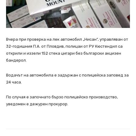
Вчера при проверка на лeк автомобил „Нисан“, управляван от
32-годишния П.А. от Пловдив, полицаи от РУ Кюстендил са
открили и иззели 152 стека цигари без български акцизен
бандерол.
Водачът на автомобила е задържан с полицейска заповед за
24 часа.
По случая е започнато бързо полицейско производство,
уведомен е дежурен прокурор.