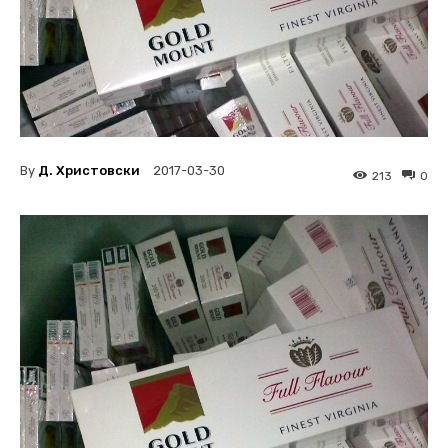
By
Д. Христовски
2017-03-30
213
0