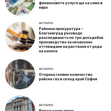
финансовите услуги ще са само в
евро
АКТУАЛНО
Районна прокуратура –
Благоевград ръководи
разследването по три досъдебни
производства за незаконно
отглеждане на растения от рода
на конопа
АКТУАЛНО
Откриха голямо количество
райски газ в склад край София
АКТУАЛНО
Вижте какво реши