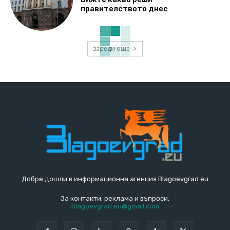
правителството днес
зареди още
Добре дошли в информационна агенция Blagoevgrad.eu
За контакти, реклама и въпроси:
blagoevgrad.eu@gmail.com