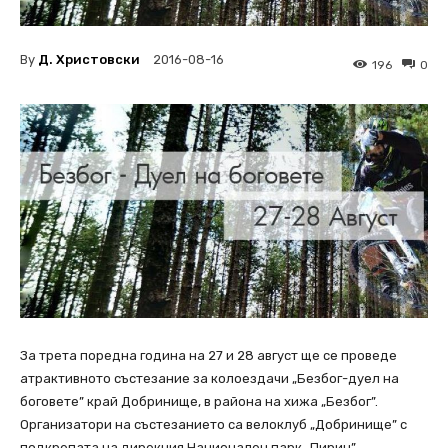
By
Д. Христовски
2016-08-16
196
0
За трета поредна година на 27 и 28 август ще се проведе
атрактивното състезание за колоездачи „Безбог-дуел на
боговете” край Добринище, в района на хижа „Безбог”.
Организатори на състезанието са велоклуб „Добринище” с
подкрепата на дирекция Национален парк „Пирин”,