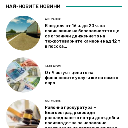
НАЙ-НОВИТЕ НОВИНИ
АКТУАЛНО
В неделя от 16 ч. до 20 ч. за
повишаване на безопасността ще
се ограничи движението на
тежкотоварните камиони над 12 т
в посока...
БЪЛГАРИЯ
От 9 август цените на
финансовите услуги ще са само в
евро
АКТУАЛНО
Районна прокуратура –
Благоевград ръководи
разследването по три досъдебни
производства за незаконно
отглеждане на растения от рода