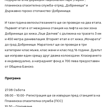
планинска спасителна служба-отряд „Добринище” и
Държавно горско стопанство-Добринище.
И тази година велосъстезанието ще се проведе на два етапа.
Първият етап е от междинна станция на лифта на ски зона
Добринище до хижа „Гоце Делчев” с дължина на трасето 3 км
и 450 метра денивелация. Вторият етап е от хижа „Мочарата”
до град Добринище. Маратонът ще се проведе в три
категории-клас мъже, клас жени и клас под 16 години. Дуелът
ще изправи един срещу друг двама колоездачи. Класирането
е индивидуално, а наградният фонд е 700 лева предоставен
от Община Банско.
Програма
27.08 Събота
08:00 – 10:00- Регистрация ще се извърши пред станцията на
Планинска спасителна служба (ПСС)
10:30 – Откриване