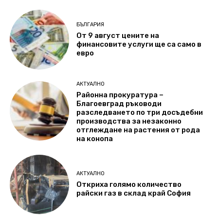
БЪЛГАРИЯ
От 9 август цените на
финансовите услуги ще са само в
евро
АКТУАЛНО
Районна прокуратура –
Благоевград ръководи
разследването по три досъдебни
производства за незаконно
отглеждане на растения от рода
на конопа
АКТУАЛНО
Откриха голямо количество
райски газ в склад край София