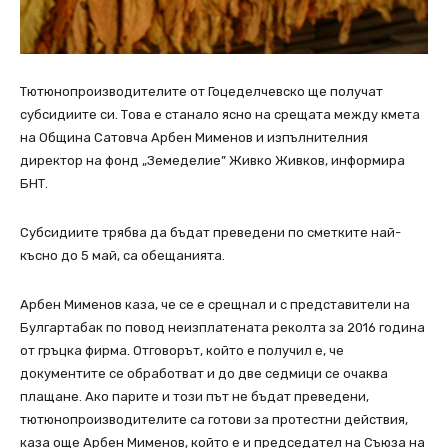
Тютюнопроизводителите от Гоцеделчевско ще получат
субсидиите си. Това е станало ясно на срещата между кмета
на Община Сатовча Арбен Мименов и изпълнителния
директор на фонд „Земеделие” Живко Живков, информира
БНТ.
Субсидиите трябва да бъдат преведени по сметките най-
късно до 5 май, са обещанията.
Арбен Мименов каза, че се е срещнал и с представители на
Булгартабак по повод неизплатената реколта за 2016 година
от гръцка фирма. Отговорът, който е получил е, че
документите се обработват и до две седмици се очаква
плащане. Ако парите и този път не бъдат преведени,
тютюнопроизводителите са готови за протестни действия,
каза още Арбен Мименов, който е и председател на Съюза на