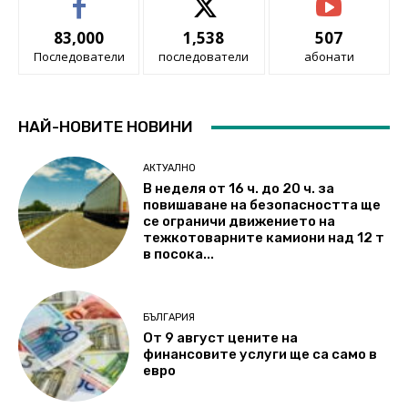
83,000
1,538
507
Последователи
последователи
абонати
НАЙ-НОВИТЕ НОВИНИ
АКТУАЛНО
В неделя от 16 ч. до 20 ч. за
повишаване на безопасността ще
се ограничи движението на
тежкотоварните камиони над 12 т
в посока...
БЪЛГАРИЯ
От 9 август цените на
финансовите услуги ще са само в
евро