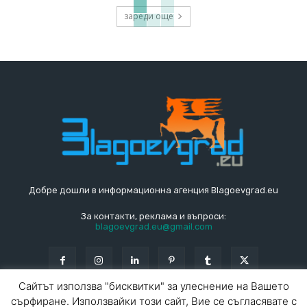
зареди още
Добре дошли в информационна агенция Blagoevgrad.eu
За контакти, реклама и въпроси:
blagoevgrad.eu@gmail.com
Сайтът използва "бисквитки" за улеснение на Вашето
сърфиране. Използвайки този сайт, Вие се съгласявате с