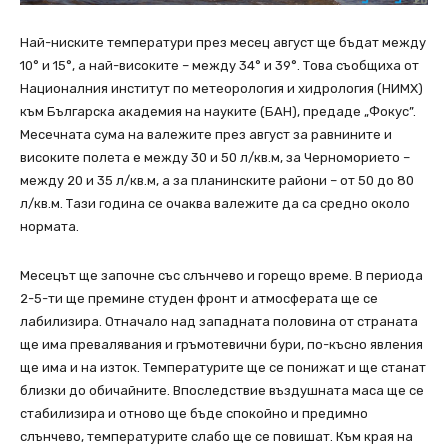
Най-ниските температури през месец август ще бъдат между
10° и 15°, а най-високите – между 34° и 39°. Това съобщиха от
Националния институт по метеорология и хидрология (НИМХ)
към Българска академия на науките (БАН), предаде „Фокус”.
Месечната сума на валежите през август за равнините и
високите полета е между 30 и 50 л/кв.м, за Черноморието –
между 20 и 35 л/кв.м, а за планинските райони – от 50 до 80
л/кв.м. Тази година се очаква валежите да са средно около
нормата.
Месецът ще започне със слънчево и горещо време. В периода
2-5-ти ще премине студен фронт и атмосферата ще се
лабилизира. Отначало над западната половина от страната
ще има превалявания и гръмотевични бури, по-късно явления
ще има и на изток. Температурите ще се понижат и ще станат
близки до обичайните. Впоследствие въздушната маса ще се
стабилизира и отново ще бъде спокойно и предимно
слънчево, температурите слабо ще се повишат. Към края на