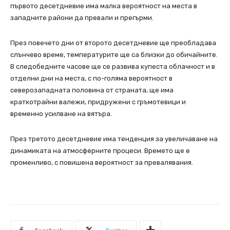
първото десетдневие има малка вероятност на места в
западните райони да превали и прегърми.
През повечето дни от второто десетдневие ще преобладава
слънчево време, температурите ще са близки до обичайните.
В следобедните часове ще се развива купеста облачност и в
отделни дни на места, с по-голяма вероятност в
северозападната половина от страната, ще има
краткотрайни валежи, придружени с гръмотевици и
временно усилване на вятъра.
През третото десетдневие има тенденция за увеличаване на
динамиката на атмосферните процеси. Времето ще е
променливо, с повишена вероятност за превалявания.