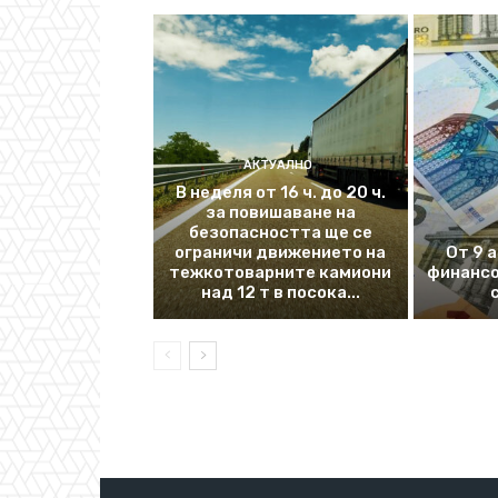
АКТУАЛНО
В неделя от 16 ч. до 20 ч.
за повишаване на
безопасността ще се
ограничи движението на
От 9 
тежкотоварните камиони
финансо
над 12 т в посока...