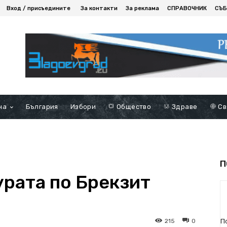
Вход / присъедините
За контакти
За реклама
СПРАВОЧНИК
СЪБ
на
България
Избори
Общество
Здраве
Св
П
урата по Брекзит
П
215
0