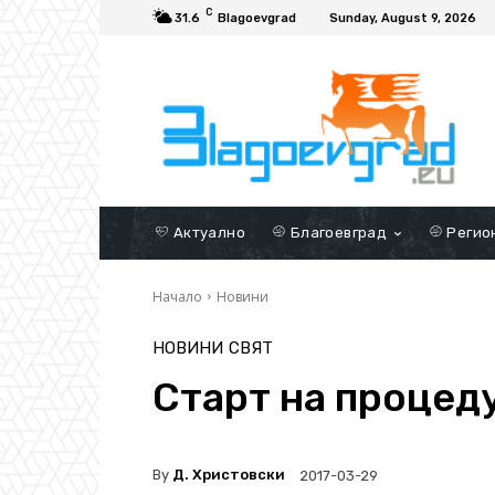
C
31.6
Blagoevgrad
Sunday, August 9, 2026
Актуално
Благоевград
Регио
Начало
Новини
НОВИНИ
СВЯТ
Старт на процед
By
Д. Христовски
2017-03-29