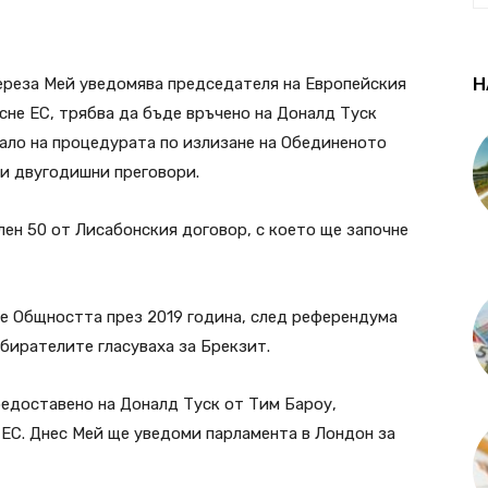
Н
ереза Мей уведомява председателя на Европейския
сне ЕС, трябва да бъде връчено на Доналд Туск
ачало на процедурата по излизане на Обединеното
ки двугодишни преговори.
лен 50 от Лисабонския договор, с което ще започне
е Общността през 2019 година, след референдума
избирателите гласуваха за Брекзит.
едоставено на Доналд Туск от Тим Бароу,
ЕС. Днес Мей ще уведоми парламента в Лондон за