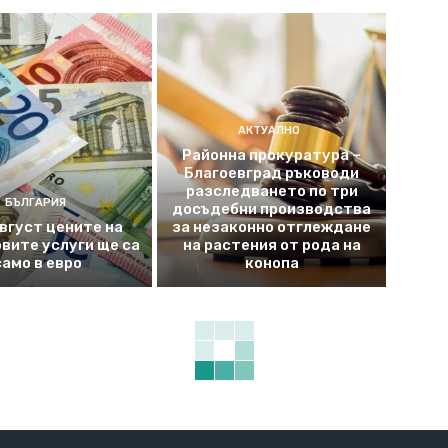
АКТУАЛНО
Районна прокуратура –
Благоевград ръководи
разследването по три
БЪЛГАРИЯ
досъдебни производства
август цените на
за незаконно отглеждане
вите услуги ще са
на растения от рода на
само в евро
конопа