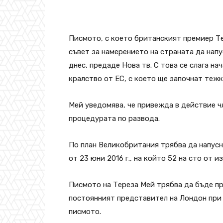
Писмото, с което британският премиер Т
съвет за намерението на страната да напу
днес, предаде Нова тв. С това се слага н
кралство от ЕС, с което ще започнат теж
Мей уведомява, че привежда в действие ч
процедурата по развода.
По план Великобритания трябва да напусн
от 23 юни 2016 г., на който 52 на сто от 
Писмото на Тереза Мей трябва да бъде пр
постоянният представител на Лондон при 
писмото.