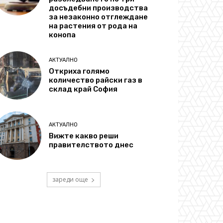
досъдебни производства
за незаконно отглеждане
на растения от рода на
конопа
АКТУАЛНО
Откриха голямо
количество райски газ в
склад край София
АКТУАЛНО
Вижте какво реши
правителството днес
зареди още