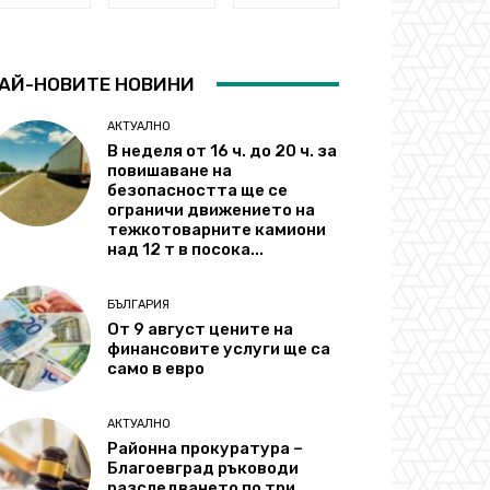
АЙ-НОВИТЕ НОВИНИ
АКТУАЛНО
В неделя от 16 ч. до 20 ч. за
повишаване на
безопасността ще се
ограничи движението на
тежкотоварните камиони
над 12 т в посока...
БЪЛГАРИЯ
От 9 август цените на
финансовите услуги ще са
само в евро
АКТУАЛНО
Районна прокуратура –
Благоевград ръководи
разследването по три