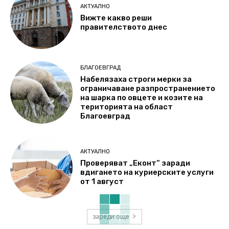
АКТУАЛНО
Вижте какво реши
правителството днес
БЛАГОЕВГРАД
Набелязаха строги мерки за
ограничаване разпространението
на шарка по овцете и козите на
територията на област
Благоевград
АКТУАЛНО
Проверяват „Еконт“ заради
вдигането на куриерските услуги
от 1 август
зареди още