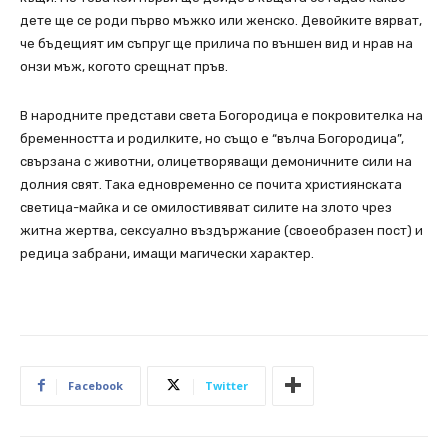
дете ще се роди първо мъжко или женско. Девойките вярват,
че бъдещият им съпруг ще прилича по външен вид и нрав на
онзи мъж, когото срещнат пръв.
В народните представи света Богородица е покровителка на
бременността и родилките, но също е “вълча Богородица”,
свързана с животни, олицетворяващи демоничните сили на
долния свят. Така едновременно се почита християнската
светица-майка и се омилостивяват силите на злото чрез
житна жертва, сексуално въздържание (своеобразен пост) и
редица забрани, имащи магически характер.
Facebook
Twitter