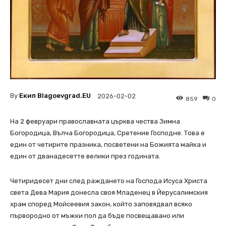
By
Екип Blagoevgrad.EU
2026-02-02
859
0
На 2 февруари православната църква чества Зимна
Богородица, Вълча Богородица, Сретение Господне. Това е
един от четирите празника, посветени на Божията майка и
един от дванадесетте велики през годината.
Четиридесет дни след раждането на Господа Исуса Христа
света Дева Мария донесла своя Младенец в Йерусалимския
храм според Мойсеевия закон, който заповядвал всяко
първородно от мъжки пол да бъде посвещавано или