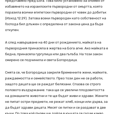
представяно пред Бога. Това било установено за спомен от
избавянето на израилските първородни от смъртта, която
поразила всички египетски първородни от човек до добитък
(Изход 12:29). Затова всеки първороден като собственост на
Господа бил длъжен с определена от закона цена да бъде
откупен.
А след навършване на 40 дни от рождението, майката на
първородния принасяла в жертва на Бога агне. Ако майката е
бедна, принасяла гургулица или два гълъба. На този закон
смирено се подчинила и света Богородица.
Смята се, че Богородица закриля бременните жени, майките,
раждаемостта и семейството. През този ден не се работи,
защото децата ще се раждат белязани. Спазва се строго
половото въздържание: така ще се увеличи плодовитостта
на домашните животни и те ще бъдат живи и здрави. Жените
не пипат остри предмети, не режат хляб, конци или дърва, за
да бъдат здрави децата. Месят се питки и се раздават в две
къщи. По това кой първи ще дойде в къщата се гадае какво