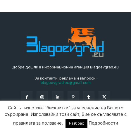
Добре дошли в информационна агенция Blagoevgrad.eu
За контакти, реклама и въпроси:
blagoevgrad.eu@gmail.com
Сайтът използва "бисквитки" за улеснение на Вашето
сърфиране. Използвайки този сайт, Вие се съгласявате с
© Blagoevgrad.EU 2010 - 2026
Общи условия
|
правилата за ползване.
Подробности
Разбрах
За контакти
За реклама
СПРАВОЧНИК
СЪБИТИЯ