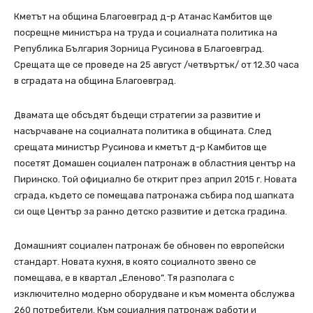
Кметът на община Благоевград д-р Атанас Камбитов ще
посрещне министъра на труда и социалната политика на
Република България Зорница Русинова в Благоевград.
Срещата ще се проведе на 25 август /четвъртък/ от 12.30 часа
в сградата на община Благоевград.
Двамата ще обсъдят бъдещи стратегии за развитие и
насърчаване на социалната политика в общината. След
срещата министър Русинова и кметът д-р Камбитов ще
посетят Домашен социален патронаж в областния център на
Пиринско. Той официално бе открит през април 2015 г. Новата
сграда, където се помещава патронажа събира под шапката
си още Център за ранно детско развитие и детска градина.
Домашният социален патронаж бе обновен по европейски
стандарт. Новата кухня, в която социалното звено се
помещава, е в квартал „Еленово”. Тя разполага с
изключително модерно оборудване и към момента обслужва
260 потребители. Към социалния патронаж работи и