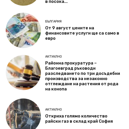
в посока...
БЪЛГАРИЯ
От 9 август цените на
финансовите услуги ще са само в
евро
АКТУАЛНО
Районна прокуратура –
Благоевград ръководи
разследването по три досъдебни
производства за незаконно
отглеждане на растения от рода
на конопа
АКТУАЛНО
Откриха голямо количество
райски газ в склад край София