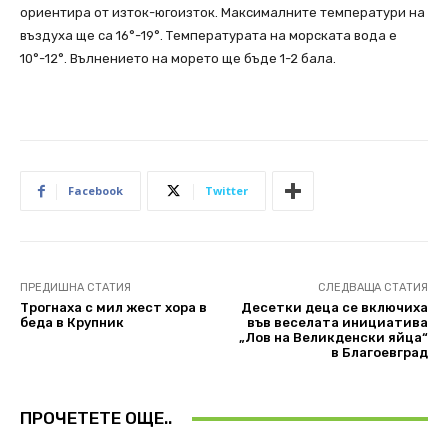
ориентира от изток-югоизток. Максималните температури на
въздуха ще са 16°-19°. Температурата на морската вода е
10°-12°. Вълнението на морето ще бъде 1-2 бала.
Facebook
Twitter
ПРЕДИШНА СТАТИЯ
СЛЕДВАЩА СТАТИЯ
Трогнаха с мил жест хора в
Десетки деца се включиха
беда в Крупник
във веселата инициатива
„Лов на Великденски яйца“
в Благоевград
ПРОЧЕТЕТЕ ОЩЕ..