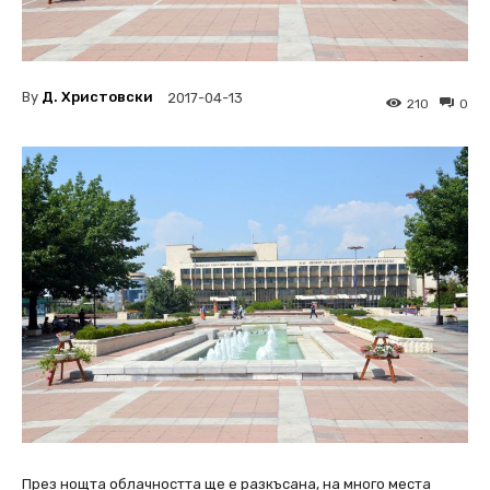
By
Д. Христовски
2017-04-13
210
0
През нощта облачността ще е разкъсана, на много места