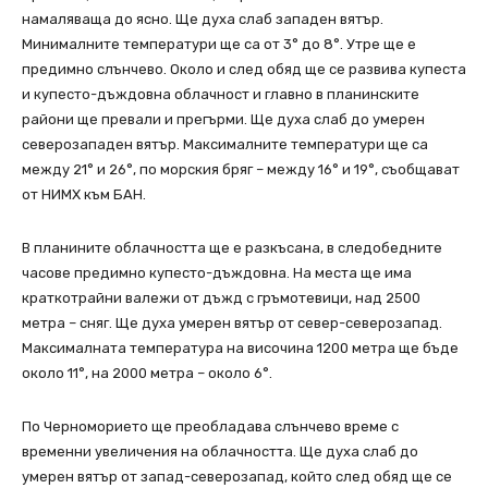
намаляваща до ясно. Ще духа слаб западен вятър.
Минималните температури ще са от 3° до 8°. Утре ще е
предимно слънчево. Около и след обяд ще се развива купеста
и купесто-дъждовна облачност и главно в планинските
райони ще превали и прегърми. Ще духа слаб до умерен
северозападен вятър. Максималните температури ще са
между 21° и 26°, по морския бряг – между 16° и 19°, съобщават
от НИМХ към БАН.
В планините облачността ще е разкъсана, в следобедните
часове предимно купесто-дъждовна. На места ще има
краткотрайни валежи от дъжд с гръмотевици, над 2500
метра – сняг. Ще духа умерен вятър от север-северозапад.
Максималната температура на височина 1200 метра ще бъде
около 11°, на 2000 метра – около 6°.
По Черноморието ще преобладава слънчево време с
временни увеличения на облачността. Ще духа слаб до
умерен вятър от запад-северозапад, който след обяд ще се