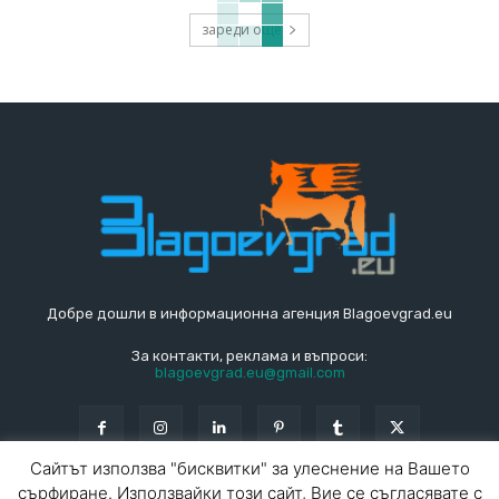
зареди още
Добре дошли в информационна агенция Blagoevgrad.eu
За контакти, реклама и въпроси:
blagoevgrad.eu@gmail.com
Сайтът използва "бисквитки" за улеснение на Вашето
сърфиране. Използвайки този сайт, Вие се съгласявате с