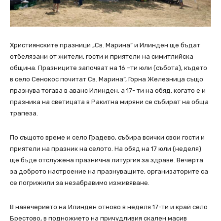
Християнските празници „Св. Марина” и Илинден ще бъдат
отбелязани от жители, гости и приятели на симитлийска
община. Празниците започват на 16 –ти юли (събота), където
в село Сенокос почитат Св. Марина”, Горна Железница също
празнува тогава в аванс Илинден, а 17- ти на обяд, когато е и
празника на светицата в Ракитна миряни се събират на обща
трапеза.
По същото време и село Градево, събира всички свои гости и
приятели на празник на селото. На обяд на 17 юли (неделя)
ще бъде отслужена празнична литургия за здраве. Вечерта
за доброто настроение на празнуващите, организаторите са
се погрижили за незабравимо изживяване.
В навечерието на Илинден отново в неделя 17-ти и край село
Брестово, в подножието на причудливия скален масив