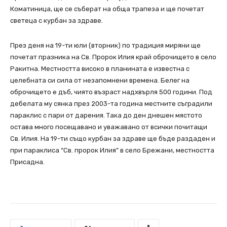
Коматиница, ще се съберат на обща трапеза и ще почетат
светеца с курбан за здраве.
През деня на 19-ти юли (вторник) по традиция миряни ще
почетат празника на Св. Пророк Илия край оброчището в село
Ракитна. Местността високо в планината е известна с
целебната си сила от незапомнени времена. Белег на
оброчището е дъб, чиято възраст надхвърля 500 години. Под
дебелата му сянка през 2003-та година местните съградили
параклис с пари от дарения. Така до ден днешен мястото
остава много посещавано и уважавано от всички почитащи
Св. Илия. На 19-ти също курбан за здраве ще бъде раздаден и
при параклиса “Св. пророк Илия” в село Брежани, местността
Присадна.