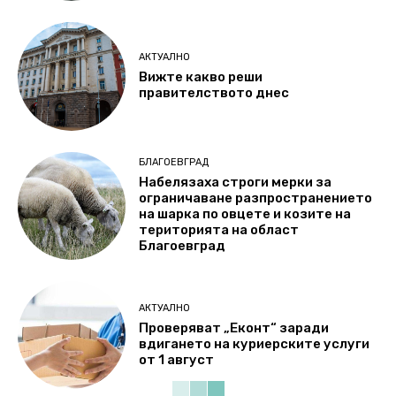
АКТУАЛНО
Вижте какво реши
правителството днес
БЛАГОЕВГРАД
Набелязаха строги мерки за
ограничаване разпространението
на шарка по овцете и козите на
територията на област
Благоевград
АКТУАЛНО
Проверяват „Еконт“ заради
вдигането на куриерските услуги
от 1 август