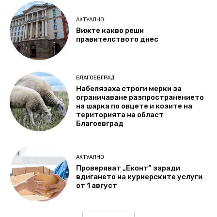
АКТУАЛНО
Вижте какво реши
правителството днес
БЛАГОЕВГРАД
Набелязаха строги мерки за
ограничаване разпространението
на шарка по овцете и козите на
територията на област
Благоевград
АКТУАЛНО
Проверяват „Еконт“ заради
вдигането на куриерските услуги
от 1 август