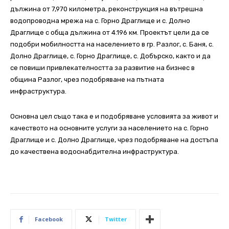
дължина от 7,970 километра, реконструкция на вътрешна
водопроводна мрежа на с. Горно Драглище и с. Долно
Драглище с обща дължина от 4.196 км. Проектът цели да се
подобри мобилността на населението в гр. Разлог, с. Баня, с.
Долно Драглище, с. Горно Драглище, с. Добърско, както и да
се повиши привлекателността за развитие на бизнес в
община Разлог, чрез подобряване на пътната
инфраструктура.
Основна цел също така е и подобряване условията за живот и
качеството на основните услуги за населението на с. Горно
Драглище и с. Долно Драглище, чрез подобряване на достъпа
до качествена водоснабдителна инфраструктура.
Facebook
Twitter