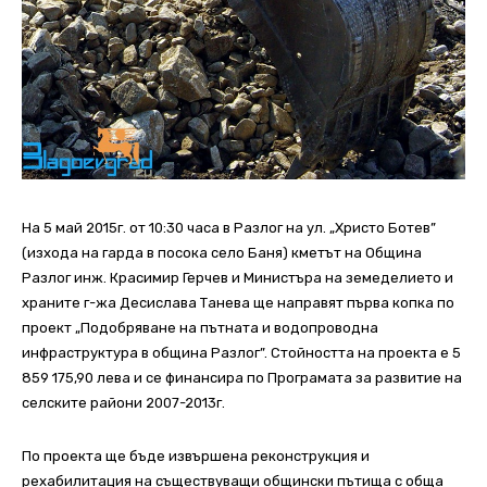
На 5 май 2015г. от 10:30 часа в Разлог на ул. „Христо Ботев”
(изхода на гарда в посока село Баня) кметът на Община
Разлог инж. Красимир Герчев и Министъра на земеделието и
храните г-жа Десислава Танева ще направят първа копка по
проект „Подобряване на пътната и водопроводна
инфраструктура в община Разлог”. Стойността на проекта е 5
859 175,90 лева и се финансира по Програмата за развитие на
селските райони 2007-2013г.
По проекта ще бъде извършена реконструкция и
рехабилитация на съществуващи общински пътища с обща