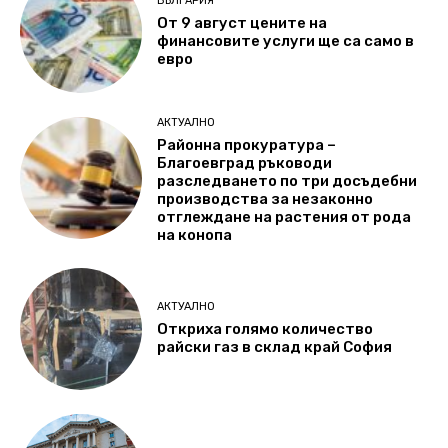
БЪЛГАРИЯ
От 9 август цените на
финансовите услуги ще са само в
евро
АКТУАЛНО
Районна прокуратура –
Благоевград ръководи
разследването по три досъдебни
производства за незаконно
отглеждане на растения от рода
на конопа
АКТУАЛНО
Откриха голямо количество
райски газ в склад край София