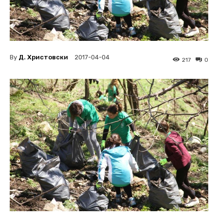
By
Д. Христовски
2017-04-04
217
0