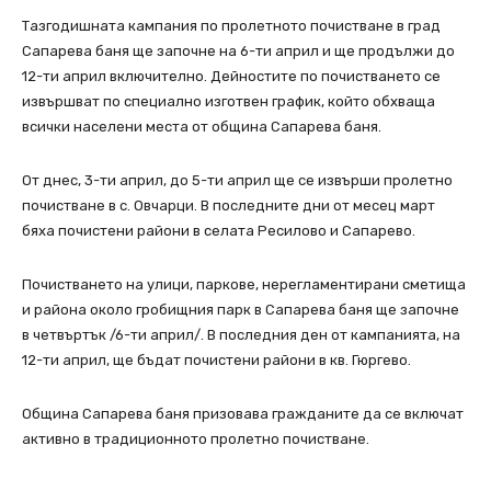
Tазгодишната кампания по пролетното почистване в град
Сапарева баня ще започне на 6-ти април и ще продължи до
12-ти април включително. Дейностите по почистването се
извършват по специално изготвен график, който обхваща
всички населени места от община Сапарева баня.
От днес, 3-ти април, до 5-ти април ще се извърши пролетно
почистване в с. Овчарци. В последните дни от месец март
бяха почистени райони в селата Ресилово и Сапарево.
Почистването на улици, паркове, нерегламентирани сметища
и района около гробищния парк в Сапарева баня ще започне
в четвъртък /6-ти април/. В последния ден от кампанията, на
12-ти април, ще бъдат почистени райони в кв. Гюргево.
Община Сапарева баня призовава гражданите да се включат
активно в традиционното пролетно почистване.