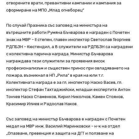
отворените врати, превантивни кампании и кампания за
сформиране на МПО „Млад огнеборец“
По случай Празника със заповед на министъра на
вътрешните работи Румяна Бъчварова е награден с Почетен
знак на МВР – II степен, главен инспектор Светослав Георгиев
РДПБЗН – Кюстендил, а 8 служители на РДПБЗН са наградени
с колективна парична награда. Министър Бъчварова
награждава тези служители за проявения висок
професионализъм и съществен принос при овладяването на
пожара, възникнал в НП „Рила“ в края на юли т.г.
Колективната награда е за гл. инспектор Наско Васев, гл.
инспектор Стефан Тахтаджийски, младши експертите Антон
Тончев Наско Стаменков, Кирил Николчов, Камен Стоянов,
Красимир Илиев и Радослав Наков.
Със заповед на министър Бъчварова е награден с Почетен
медал на МВР инж. Василий Маринковски – н-к на отдел
„Опазване, превенция и защита на ДГТ и ползване на