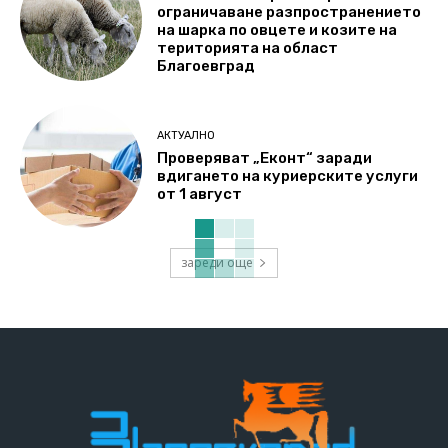
ограничаване разпространението
на шарка по овцете и козите на
територията на област
Благоевград
АКТУАЛНО
Проверяват „Еконт“ заради
вдигането на куриерските услуги
от 1 август
зареди още