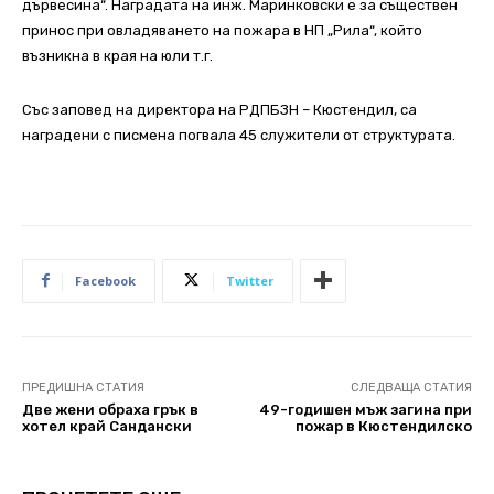
дървесина“. Наградата на инж. Маринковски е за съществен
принос при овладяването на пожара в НП „Рила“, който
възникна в края на юли т.г.
Със заповед на директора на РДПБЗН – Кюстендил, са
наградени с писмена погвала 45 служители от структурата.
Facebook
Twitter
ПРЕДИШНА СТАТИЯ
СЛЕДВАЩА СТАТИЯ
Две жени обраха грък в
49-годишен мъж загина при
хотел край Сандански
пожар в Кюстендилско