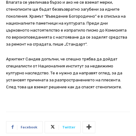
Влагата се увеличава бързо и ако не се вземат мерки,
стенописите ще бъдат безвъзвратно загубени за идните
поколения. Храмът “Въведение Богородично” е в списъка на
националните паметници на културата. Преди дни
църковното настоятелство е изпратило писмо до Комисията
по вероизповеданията с настояване да се заделят средства
за ремонт на сградата, пише „Стандарт“.
Архитект Сандев допълни, че спешно трябва да дойдат
специалисти от Националния институт за недвижимо
културно наследство. Те е нужно да направят оглед, за да
установят причината за разпространението на плесента.
След това ще вземат решение как да спасят стенописите.
Facebook
Twitter