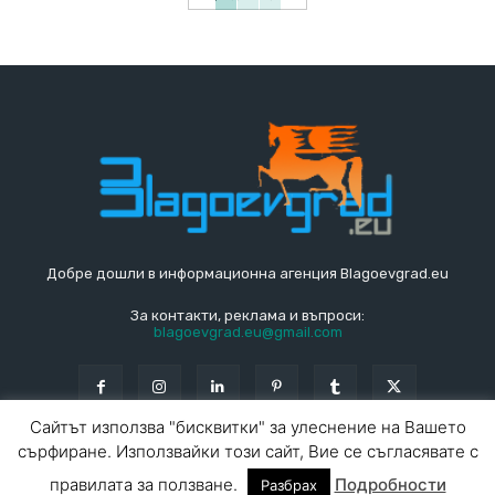
Добре дошли в информационна агенция Blagoevgrad.eu
За контакти, реклама и въпроси:
blagoevgrad.eu@gmail.com
Сайтът използва "бисквитки" за улеснение на Вашето
сърфиране. Използвайки този сайт, Вие се съгласявате с
© Blagoevgrad.EU 2010 - 2026
Общи условия
|
правилата за ползване.
Подробности
Разбрах