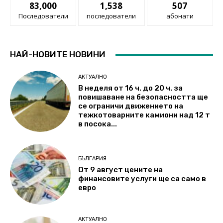
83,000
1,538
507
Последователи
последователи
абонати
НАЙ-НОВИТЕ НОВИНИ
АКТУАЛНО
В неделя от 16 ч. до 20 ч. за
повишаване на безопасността ще
се ограничи движението на
тежкотоварните камиони над 12 т
в посока...
БЪЛГАРИЯ
От 9 август цените на
финансовите услуги ще са само в
евро
АКТУАЛНО