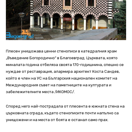
Плесен унищожава ценни стенописи в катедралния храм
„Въведение Богородично“ в Благоевград. Църквата, която
миналата година отбеляза своята 170-годишнина, спешно се
нуждае от реставрация, алармира архитект Коста Сандев,
който е член на УС на Българския национален комитет на
Международния съвет на паметниците на културата и
забележителните места /ИКОМОС/.
Според него най-пострадала от плесента е южната стена на
църковната сграда, където стенописите почти напълно са
унищожени и на места от боята е останал само прах.