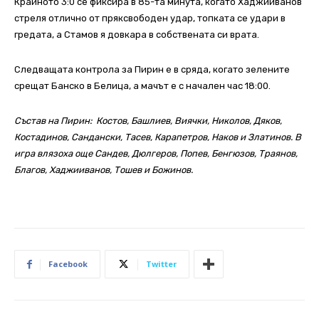
Крайното 3:0 се фиксира в 85-та минута, когато Хаджииванов
стреля отлично от пряксвободен удар, топката се удари в
гредата, а Стамов я довкара в собствената си врата.
Следващата контрола за Пирин е в сряда, когато зелените
срещат Банско в Белица, а мачът е с начален час 18:00.
Състав на Пирин:
Костов, Башлиев, Виячки, Николов, Дяков,
Костадинов, Сандански, Тасев, Карапетров, Наков и Златинов. В
игра влязоха още Сандев, Дюлгеров, Попев, Бенгюзов, Траянов,
Благов, Хаджииванов, Тошев и Божинов.
Facebook
Twitter