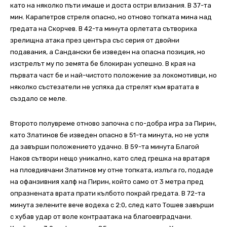
като на няколко пъти имаше и доста остри влизания. В 37-та
мин. Карапетров стреля опасно, но отново топката мина над
гредата на Скорчев. В 42-та минута орлетата сътвориха
зрелищна атака през центъра със серия от двойни
подавания, а Сандански бе изведен на опасна позиция, но
изстрелът му по земята бе блокиран успешно. В края на
първата част бе и най-чистото положение за локомотивци, но
няколко състезатели не успяха да стрелят към вратата в
създало се меле.
Второто полувреме отново започна с по-добра игра за Пирин,
като Златинов бе изведен опасно в 51-та минута, но не успя
да завърши положението удачно. В 59-та минута Благой
Наков сътвори нещо уникално, като след грешка на вратаря
на пловдивчани Златинов му отне топката, излъга го, подаде
на офанзивния халф на Пирин, който само от 3 метра пред
опразнената врата прати кълбото покрай гредата. В 72-та
минута зелените вече водеха с 2:0, след като Тошев завърши
с хубав удар от воле контраатака на благоевградчани.