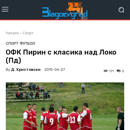
Начало
Спорт
СПОРТ
ФУТБОЛ
OФК Пирин с класика над Локо
(Пд)
By
Д. Христовски
2015-06-27
171
0