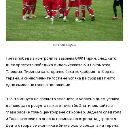
сн: ОФК Пирин
Трета победа в контролите завоюва ОФК Пирин, след като
днес орлетата победиха с класическото 3:0 Локомотив
Пловдив. Пиринци категорично бяха по-добрият отбор на
терена, а символичните гости не успяха да създадат нито
едно смислено голово положение.
В 15-та минута на срещата зелените, в червено днес, успяха
да поведат в резултата, като точен бе Златинов, който с
глава засече точно центриране от корнер. Веднага след гола
и Тасев изскочи на опасна позиция, но стреля над гредата.
Двата отбора се вкопчиха в битка около средата на терена,