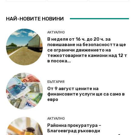
НАЙ-НОВИТЕ НОВИНИ
АКТУАЛНО
В неделя от 16 ч. до 20 ч. за
повишаване на безопасността ще
се ограничи движението на
тежкотоварните камиони над 12 т
в посока...
БЪЛГАРИЯ
От 9 август цените на
финансовите услуги ще са само в
евро
АКТУАЛНО
Районна прокуратура –
Благоевград ръководи