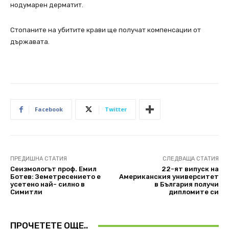
нодумарен дерматит.
Стопаните на убитите крави ще получат компенсации от
държавата.
Facebook
Twitter
ПРЕДИШНА СТАТИЯ
СЛЕДВАЩА СТАТИЯ
Сеизмологът проф. Емил
22-ят випуск на
Ботев: Земетресението е
Американския университет
усетено най- силно в
в България получи
Симитли
дипломите си
ПРОЧЕТЕТЕ ОЩЕ..