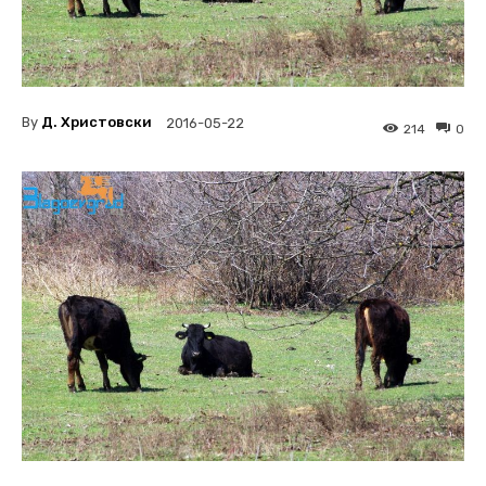
By
Д. Христовски
2016-05-22
214
0