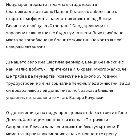
Нодуларен дерматит пламна в стадо крави в
благоевградското село Падеш. Опасното заболяване е
открито във фермата на местния животновъд Венци
Безински, съобщава „Стандарт”. След празниците
заразените животни ще бъдат умъртвени. Вече е избрано
място за загробване на болните животни, на които ще се
извърши евтаназия.
„В нашето село има шестима фермери, Венци Безински е с
най-малко добитък – притежава 7-8 крави. Много жалко, че
ще трябва да ги умъртви. Човекът е на около 55 години,
трудоустроен е и е на социална пенсия. Гледа животни, за да
си докара някой лев допълнително”, разказа бившият
управник на населеното място Валери Качулски.
Отделни огнища на нодуларен дерматит бяха отрити в Гоце
Делчев, Хаджидимово, както и в села в Петричко и
Санданско. Всички заразени животни бяха умъртвени. В
момента върви и ваксинацията на четириногите срещу