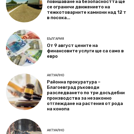
повишаване на безопасността ще
се ограничи движението на
тежкотоварните камиони над 12 т
в посока...
БЪЛГАРИЯ
От 9 август цените на
финансовите услуги ще са само в
евро
АКТУАЛНО
Районна прокуратура –
Благоевград ръководи
разследването по три досъдебни
производства за незаконно
отглеждане на растения от рода
на конопа
АКТУАЛНО