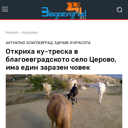
Начало
Актуално
АКТУАЛНО
БЛАГОЕВГРАД
ЗДРАВЕ И КРАСОТА
Откриха ку-треска в
благоевградското село Церово,
има един заразен човек