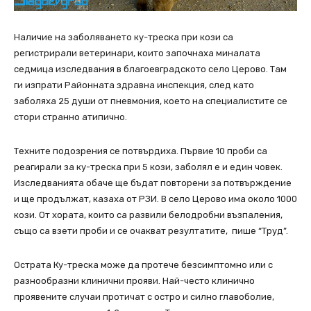
Наличие на заболяването ку-треска при кози са
регистрирали ветеринари, които започнаха миналата
седмица изследвания в благоевградското село Церово. Там
ги изпрати Районната здравна инспекция, след като
заболяха 25 души от пневмония, което на специалистите се
стори странно атипично.
Техните подозрения се потвърдиха. Първие 10 проби са
реагирали за ку-треска при 5 кози, заболял е и един човек.
Изследванията обаче ще бъдат повторени за потвърждение
и ще продължат, казаха от РЗИ. В село Церово има около 1000
кози. От хората, които са развили белодробни възпаления,
също са взети проби и се очакват резултатите, пише “Труд”.
Острата Ку-треска може да протече безсимптомно или с
разнообразни клинични прояви. Най-често клинично
проявените случаи протичат с остро и силно главоболие,