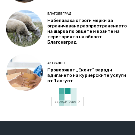
БЛАГОЕВГРАД
Набелязаха строги мерки за
ограничаване разпространението
на шарка по овцете и козите на
територията на област
Благоевград
АКТУАЛНО
Проверяват „Еконт“ заради
вдигането на куриерските услуги
от 1 август
зареди още