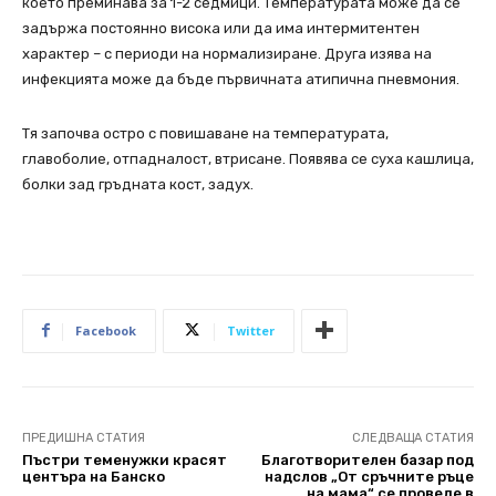
което преминава за 1-2 седмици. Температурата може да се
задържа постоянно висока или да има интермитентен
характер – с периоди на нормализиране. Друга изява на
инфекцията може да бъде първичната атипична пневмония.
Тя започва остро с повишаване на температурата,
главоболие, отпадналост, втрисане. Появява се суха кашлица,
болки зад гръдната кост, задух.
Facebook
Twitter
ПРЕДИШНА СТАТИЯ
СЛЕДВАЩА СТАТИЯ
Пъстри теменужки красят
Благотворителен базар под
центъра на Банско
надслов „От сръчните ръце
на мама“ се проведе в