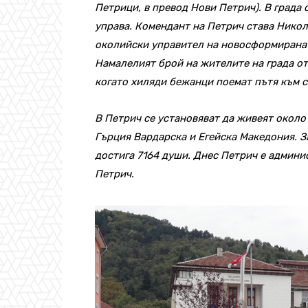
Петрици, в превод Нови Петрич). В града
управа. Комендант на Петрич става Никол
околийски управител на новосформиранат
Намалелият брой на жителите на града о
когато хиляди бежанци поемат пътя към с
В Петрич се установяват да живеят окол
Гърция Вардарска и Егейска Македония. З
достига 7164 души. Днес Петрич е админи
Петрич.