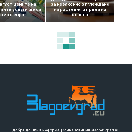
август цените на
за незаконно отглеждане
вите услуги ще са
на растения от рода на
само в евро
конопа
Добре дошли в информационна агенция Blagoevgrad.eu