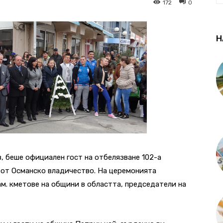
172
0
Н
 беше официален гост на отбелязване 102-а
от Османско владичество. На церемонията
ам. кметове на общини в областта, председатели на