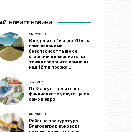
АЙ-НОВИТЕ НОВИНИ
АКТУАЛНО
В неделя от 16 ч. до 20 ч. за
повишаване на
безопасността ще се
ограничи движението на
тежкотоварните камиони
над 12 т в посока...
БЪЛГАРИЯ
От 9 август цените на
финансовите услуги ще са
само в евро
АКТУАЛНО
Районна прокуратура –
Благоевград ръководи
разследването по три