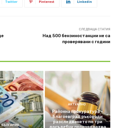
Twitter
Pinterest
Linkedin
СЛЕДВАЩА СТАТИЯ
це
Над 500 бензиностанции не са
проверявани с години
АКТУАЛНО
Районна прокуратура –
Благоевград ръководи
разследването по три
БЪЛГАРИЯ
досъдебни производства