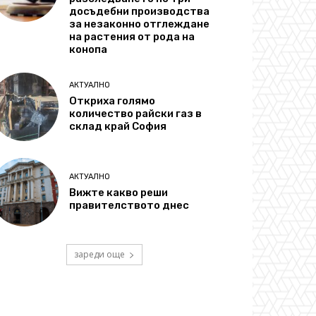
досъдебни производства
за незаконно отглеждане
на растения от рода на
конопа
АКТУАЛНО
Откриха голямо
количество райски газ в
склад край София
АКТУАЛНО
Вижте какво реши
правителството днес
зареди още