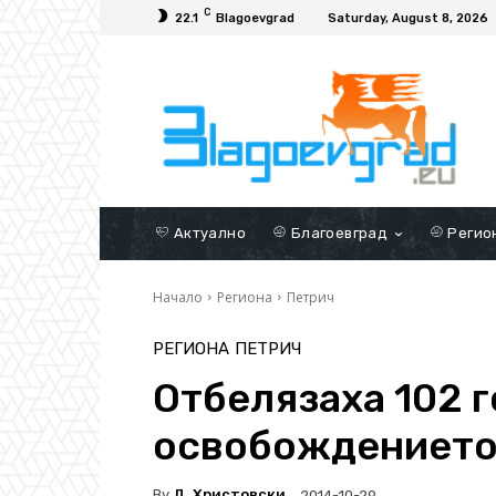
C
22.1
Blagoevgrad
Saturday, August 8, 2026
Актуално
Благоевград
Регио
Начало
Региона
Петрич
РЕГИОНА
ПЕТРИЧ
Отбелязаха 102 г
освобождението
By
Д. Христовски
2014-10-29