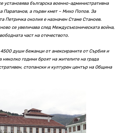
 се установява българска военно-административна
а Парапанов, а първи кмет – Михо Попов. За
а Петричка околия е назначен Стаме Станоев.
тново се увеличава след Междусъюзническата война,
вободната част на отечеството.
о 4500 души бежанци от анексираните от Сърбия и
а няколко години броят на жителите на града
стративен, стопански и културен център на Община