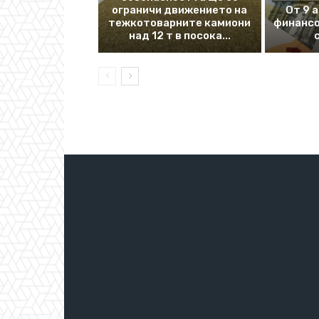
ограничи движението на
От 9 
тежкотоварните камиони
финансо
над 12 т в посока...