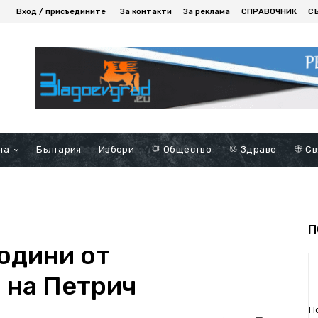
Вход / присъедините
За контакти
За реклама
СПРАВОЧНИК
С
на
България
Избори
Общество
Здраве
Св
П
одини от
 на Петрич
П