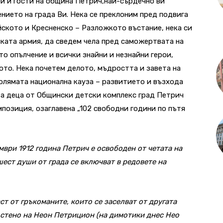
и и гости на община Петрич,най-сърдечно ви
ието на града Ви. Нека се преклоним пред подвига
ското и Кресненско – Разложкото въстание, нека си
ката армия, да сведем чела пред саможертвата на
 опълчение и всички знайни и незнайни герои,
ото. Нека почетем делото, мъдростта и завета на
голямата национална кауза – развитието и възхода
ова деца от Общински детски комплекс град Петрич
позиция, озаглавена „102 свободни години по пътя
мври 1912 година Петрич е освободен от четата на
ест души от града се включват в редовете на
ст от гръкоманите, които се заселват от другата
ъстено на Неон Петрицион (на димотики днес Нео