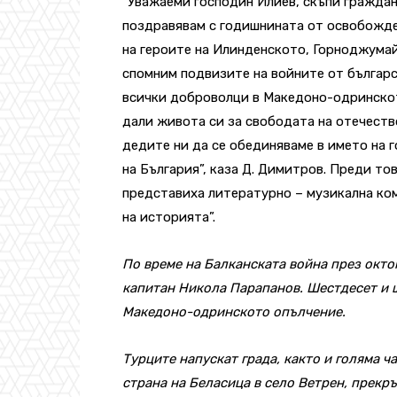
“Уважаеми господин Илиев, скъпи граждан
поздравявам с годишнината от освобожден
на героите на Илинденското, Горноджумай
спомним подвизите на войните от българс
всички доброволци в Македоно-одринското
дали живота си за свободата на отечеств
дедите ни да се обединяваме в името на 
на България”, каза Д. Димитров. Преди т
представиха литературно – музикална ком
на историята”.
По време на Балканската война през окто
капитан Никола Парапанов. Шестдесет и ш
Македоно-одринското опълчение.
Турците напускат града, както и голяма ча
страна на Беласица в село Ветрен, прекр