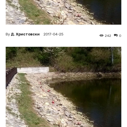
By
Д. Христовски
2017-04-25
242
0