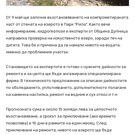
От 9 май ще започне възстановяването на компрометираната
част от стената на езерото в Парк “Рила”. Както вече
информирахме, хидрогеолози и експерти от Община Дупница
направиха проверка на изкуственото езеро, заради теч на
дигата. Това бе и причина да се намали нивото на водата,
именно до проблемния участък.
Становището на експертите е готово с нужните дейности за
ремонта и за целта ще бъде ангажирана специализирана
фирма. В техническото предложение са описани дейностите
по обследването, уплътняването, допълнителното полагане
на каменна настилка, ремонт на водния и сух откос и т.н.
Прогнозната сума е около 15 хиляди лева за цялостното
възстановяване, а срокът за приключване (ако времето
позволява) е 10 дни в рамките на един месец. След
приключване на ремонта, нивото на езерото ще бъде