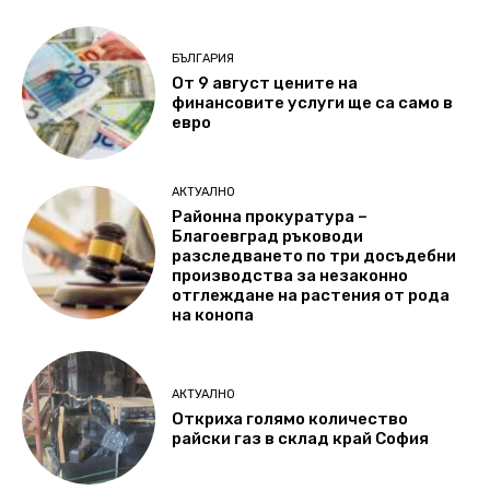
БЪЛГАРИЯ
От 9 август цените на
финансовите услуги ще са само в
евро
АКТУАЛНО
Районна прокуратура –
Благоевград ръководи
разследването по три досъдебни
производства за незаконно
отглеждане на растения от рода
на конопа
АКТУАЛНО
Откриха голямо количество
райски газ в склад край София