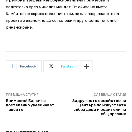
и региона, въпреки непрофесионализма при неговата
подготовка през миналия мандат. От екипа на кмета
Камбитов не скриха опасенията си, че за завършването на
проекта е възможно да се наложи и друго допълнително
финансиране.
Facebook
Twitter
ПРЕДИШНА СТАТИЯ
СЛЕДВАЩА СТАТИЯ
Внимание! Банките
Задружното семейство на
постепенно увеличават
Центъра по изкуствата
таксите
събра деца и родители на
общ празник