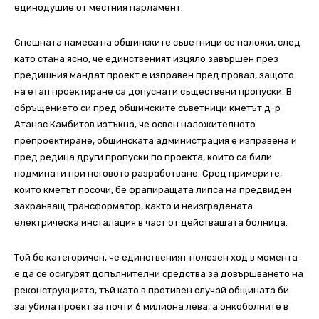
единодушие от местния парламент.
Спешната намеса на общинските съветници се наложи, след
като стана ясно, че единственият изцяло завършен през
предишния мандат проект е изправен пред провал, защото
на етап проектиране са допуснати съществени пропуски. В
обръщението си пред общинските съветници кметът д-р
Атанас Камбитов изтъкна, че освен наложителното
препроектиране, общинската администрация е изправена и
пред редица други пропуски по проекта, които са били
подминати при неговото разработване. Сред примерите,
които кметът посочи, бе фрапиращата липса на предвиден
захранващ трансформатор, както и неизградената
електрическа инсталация в част от действащата болница.
Той бе категоричен, че единственият полезен ход в момента
е да се осигурят допълнителни средства за довършването на
реконструкцията, тъй като в противен случай общината би
загубила проект за почти 6 милиона лева, а онкоболните в