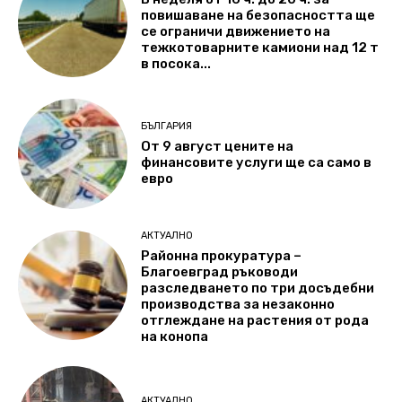
повишаване на безопасността ще
се ограничи движението на
тежкотоварните камиони над 12 т
в посока...
БЪЛГАРИЯ
От 9 август цените на
финансовите услуги ще са само в
евро
АКТУАЛНО
Районна прокуратура –
Благоевград ръководи
разследването по три досъдебни
производства за незаконно
отглеждане на растения от рода
на конопа
АКТУАЛНО