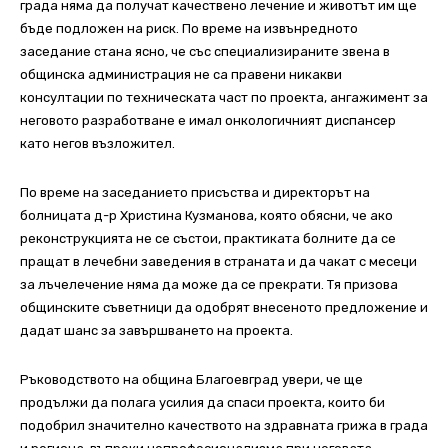
града няма да получат качествено лечение и животът им ще
бъде подложен на риск. По време на извънредното
заседание стана ясно, че със специализираните звена в
общинска администрация не са правени никакви
консултации по техническата част по проекта, ангажимент за
неговото разработване е имал онкологичният диспансер
като негов възложител.
По време на заседанието присъства и директорът на
болницата д-р Христина Кузманова, която обясни, че ако
реконструкцията не се състои, практиката болните да се
пращат в лечебни заведения в страната и да чакат с месеци
за лъчелечение няма да може да се прекрати. Тя призова
общинските съветници да одобрят внесеното предложение и
дадат шанс за завършването на проекта.
Ръководството на община Благоевград увери, че ще
продължи да полага усилия да спаси проекта, които би
подобрил значително качеството на здравната грижа в града