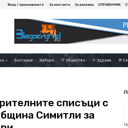
Вход / присъедините
За контакти
За реклама
СПРАВОЧНИК
С
на
България
Избори
Общество
Здраве
Св
П
рителните списъци с
община Симитли за
ври
П