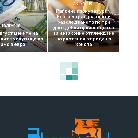
АКТУАЛНО
Районна прокуратура –
Благоевград ръководи
разследването по три
БЪЛГАРИЯ
досъдебни производства
август цените на
за незаконно отглеждане
вите услуги ще са
на растения от рода на
само в евро
конопа