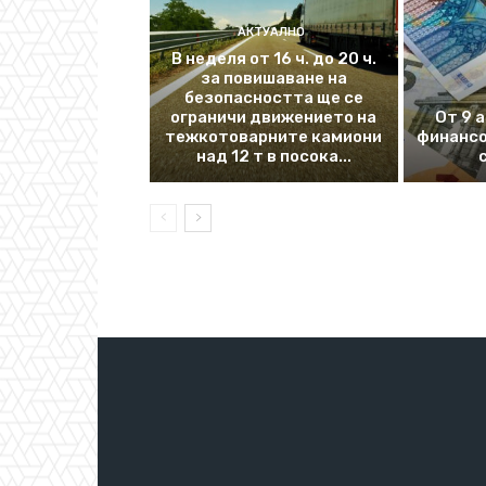
АКТУАЛНО
В неделя от 16 ч. до 20 ч.
за повишаване на
безопасността ще се
ограничи движението на
От 9 
тежкотоварните камиони
финансо
над 12 т в посока...