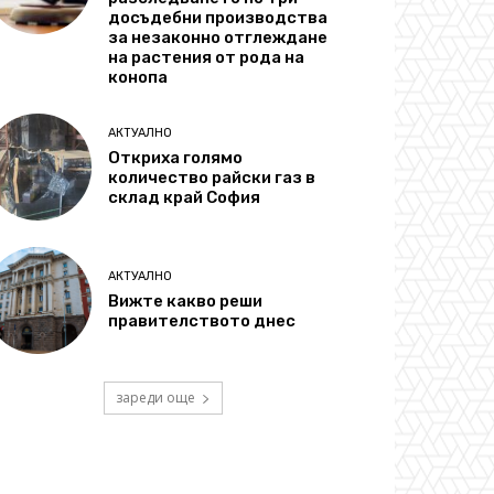
досъдебни производства
за незаконно отглеждане
на растения от рода на
конопа
АКТУАЛНО
Откриха голямо
количество райски газ в
склад край София
АКТУАЛНО
Вижте какво реши
правителството днес
зареди още