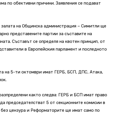
ома по обективни причини. Заявления се подават
 в залата на Общинска администрация – Симитли ще
арно представените партии за съставите на
ата. Съставът се определя на квотен принцип, от
дставители в Европейския парламент и последното
та на 5-ти октомври имат ГЕРБ, БСП, ДПС, Атака,
ок.
разпределени както следва: ГЕРБ и БСП имат право
 да председателстват 5 от секционните комисии в
 без цензура и Реформаторите ще имат само по