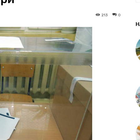
213
0
Н