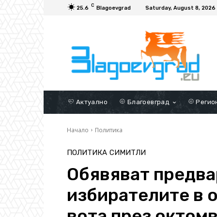
C
25.6
Blagoevgrad
Saturday, August 8, 2026
Актуално
Благоевград
Регио
Начало
Политика
ПОЛИТИКА
СИМИТЛИ
Обявяват предва
избирателите в 
вота през октом