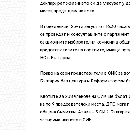
декларират желанието си да гласуват у д
месец преди деня на вота.
В понеделник, 25-ти август от 16.30 часа
се проведат и консултациите с парламент
секционните избирателни комисии в общин
представителите на партиите, имащи пре
НС в България.
Право на свои представители в СИК за во
България без цензура и Реформаторски бл
Квотите за 208 членове на СИК ще бъдат 
на по 9 председателски места, ДПС могат
община Симитли, Атака – 3 СИК. България
четирима членове в СИК.