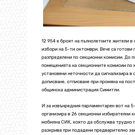
12 954 е броят на пълнолетните жители в 
избори на 5-ти октомври. Вече са готови
разпределени по секционни комисии. До п
помещенията на секционните комисии по м
установени неточности да сигнализира в 
дописване, отписване при промяна на пост
общинска администрация Симитли.
И за извънредния парламентарен вот на 
организира в 26 секционни избирателни 
мобилна СИК, която да обслужва трудно 
разкрива при подадени предварително за