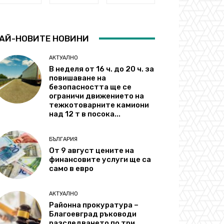
АЙ-НОВИТЕ НОВИНИ
АКТУАЛНО
В неделя от 16 ч. до 20 ч. за
повишаване на
безопасността ще се
ограничи движението на
тежкотоварните камиони
над 12 т в посока...
БЪЛГАРИЯ
От 9 август цените на
финансовите услуги ще са
само в евро
АКТУАЛНО
Районна прокуратура –
Благоевград ръководи
разследването по три