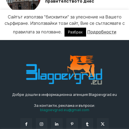
Добре дошли в информационна агенция Blagoevgrad.eu
За контакти, реклама и въпроси:
blagoevgrad.eu@gmail.com