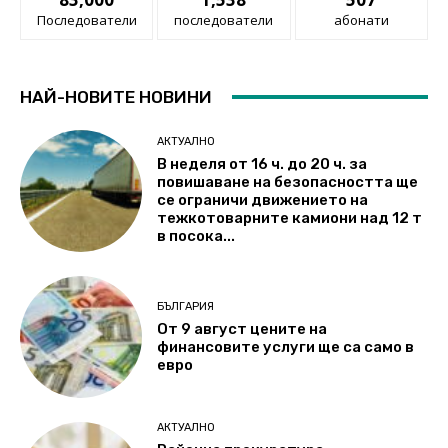
Последователи
последователи
абонати
НАЙ-НОВИТЕ НОВИНИ
АКТУАЛНО
В неделя от 16 ч. до 20 ч. за
повишаване на безопасността ще
се ограничи движението на
тежкотоварните камиони над 12 т
в посока...
БЪЛГАРИЯ
От 9 август цените на
финансовите услуги ще са само в
евро
АКТУАЛНО