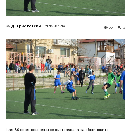
By
Д. Христовски
2016-03-19
221
0
Над 80 средношколци се състезаваха на общинските