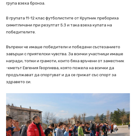
група взеха бронза.
В групата 11-12 клас футболистите от Крупник пребориха
симитличани при резултат 5:3 и така взеха купата на
победителите.
Въпреки че имаше победители и победени състезанието
завърши с приятелски чувства. За всички участници имаше
награди, топки и грамоти, които бяха връчени от заместник
-кметът Евгения Георгиева, която пожела на всички да
продължават да спортуват и да се грижат със спорт за
здравето си.