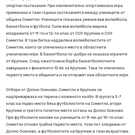
спортни състезания. При изключително спортсменска игра
преминаха и тази година състезанията между учениците от
община Симитли. Учениците показаха умения във волейбола,
баскетбола и футбола. Сили във волейбола мериха
младежите от 11-ти и 12-ти клас от СОУ Крупник и СОУ
Симитли. В тази битка надделяха волейболистите от
Симитли, които си спечелиха и място в областните
ученически игри. В баскетбола по-добри се оказаха играчите
от Крупник. След ожесточена борба баскетболистките
завършиха с финалното 10:46 за Крупник. Така те спечелиха
първото място в общината и се отправят към областните игри.
Отбори от Долно Осеново, Симитли и Крупник се
надпреварваха на терена с коженото кълбо. В групата 5-7
клас на първо място бяха футболистите на Симитли, втори
Крупник и третото почетно място остана за Долно Осеново.
При футболните мачове на учениците от 8-ми до 10-ти клас
Симитли отново грабна първото място, този път следвани от
Долно Осеново, а футболистите на Крупник в тази възрастова