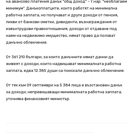
на авансово платения данък “общ доход” – т.нар. “необлагаем
минимум”. Данъкоплатците, които работят на минимална
работна заплата, но получават и други доходи от пенсия,
лихви от банкови сметки, дивиденти, възнаграждения от
извънтрудови правоотношения, доходи от отдаване под
наем на недвижимо имущество, нямат право да ползват
данъчно облекчение.
От 361 210 българи, за които данъчните нямат данни да
живеят с доходи, които надвишават минималната работна
заплата, едва 12 385 души са поискали данъчно облекчение.
От тях към 09 септември на 5 384 лица е възстановен данък
за доходи, непревишаващи минималната работна заплата,
уточнява финансовият министър.