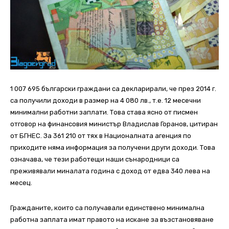
1 007 695 български граждани са декларирали, че през 2014 г.
са получили доходи в размер на 4 080 лв., т.е. 12 месечни
минимални работни заплати. Това става ясно от писмен
отговор на финансовия министър Владислав Горанов, цитиран
от БГНЕС. За 361 210 от тях в Националната агенция по
приходите няма информация за получени други доходи. Това
означава, че тези работещи наши сънародници са
преживявали миналата година с доход от едва 340 лева на
месец.
Гражданите, които са получавали единствено минимална
работна заплата имат правото на искане за възстановяване