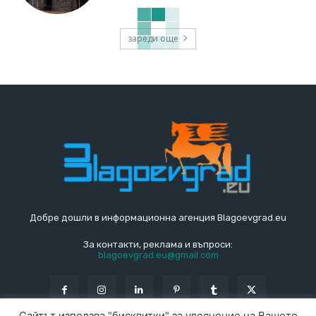
зареди още
Добре дошли в информационна агенция Blagoevgrad.eu
За контакти, реклама и въпроси:
blagoevgrad.eu@gmail.com
Сайтът използва "бисквитки" за улеснение на Вашето