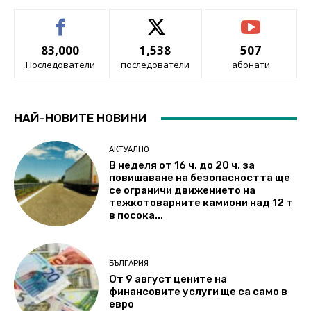
83,000
1,538
507
Последователи
последователи
абонати
НАЙ-НОВИТЕ НОВИНИ
АКТУАЛНО
В неделя от 16 ч. до 20 ч. за
повишаване на безопасността ще
се ограничи движението на
тежкотоварните камиони над 12 т
в посока...
БЪЛГАРИЯ
От 9 август цените на
финансовите услуги ще са само в
евро