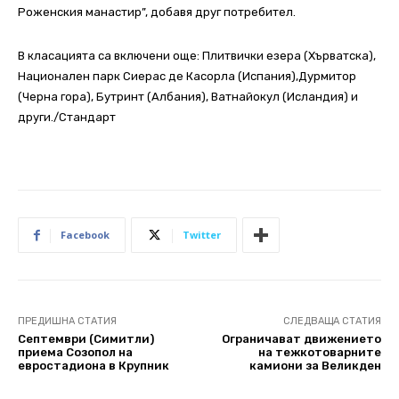
Роженския манастир”, добавя друг потребител.
В класацията са включени още: Плитвички езера (Хърватска),
Национален парк Сиерас де Касорла (Испания),Дурмитор
(Черна гора), Бутринт (Албания), Ватнайокул (Исландия) и
други./Стандарт
Facebook
Twitter
ПРЕДИШНА СТАТИЯ
СЛЕДВАЩА СТАТИЯ
Септември (Симитли)
Ограничават движението
приема Созопол на
на тежкотоварните
евростадиона в Крупник
камиони за Великден