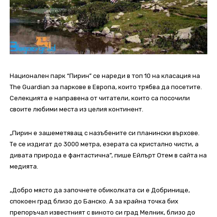
Национален парк “Пирин” се нареди в топ 10 на класация на
The Guardian за паркове в Европа, които трябва да посетите.
Селекцията е направена от читатели, които са посочили
своите любими места из целия континент.
„Пирин е зашеметяващ с назъбените си планински върхове.
Те се издигат до 3000 метра, езерата са кристално чисти, а
дивата природа е фантастична”, пише Ейлърт Отем в сайта на
медията.
„Добро място да започнете обиколката си е Добринище,
спокоен град близо до Банско. А за крайна точка бих
препоръчал известният с виното си град Мелник, близо до