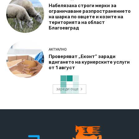
Набелязаха строги мерки за
ограничаване разпространението
на шарка по овцете и козите на
територията на област
Благоевград
АКТУАЛНО
Проверяват „Еконт“ заради
вдигането на куриерските услуги
от 1 август
зареди още