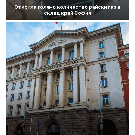
Откриха голямо количество райски газ в
склад край София