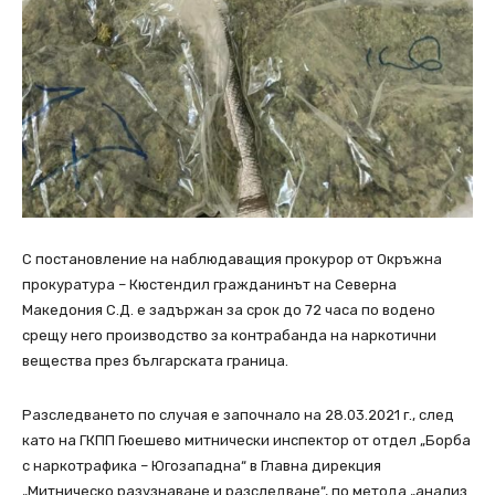
С постановление на наблюдаващия прокурор от Окръжна
прокуратура – Кюстендил гражданинът на Северна
Македония С.Д. е задържан за срок до 72 часа по водено
срещу него производство за контрабанда на наркотични
вещества през българската граница.
Разследването по случая е започнало на 28.03.2021 г., след
като на ГКПП Гюешево митнически инспектор от отдел „Борба
с наркотрафика – Югозападна“ в Главна дирекция
„Митническо разузнаване и разследване“, по метода „анализ