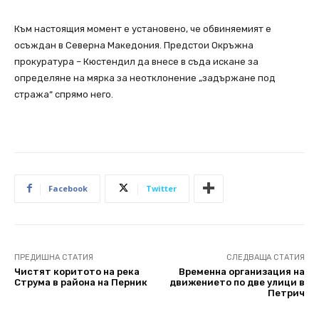
Към настоящия момент е установено, че обвиняемият е
осъждан в Северна Македония. Предстои Окръжна
прокуратура – Кюстендил да внесе в съда искане за
определяне на мярка за неотклонение „задържане под
стража“ спрямо него.
Facebook
Twitter
ПРЕДИШНА СТАТИЯ
СЛЕДВАЩА СТАТИЯ
Чистят коритото на река
Временна организация на
Струма в района на Перник
движението по две улици в
Петрич