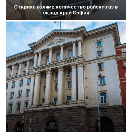
Откриха голямо количество райски газ в
склад край София