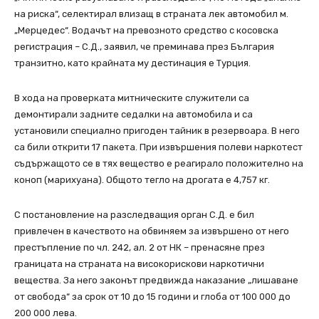
на риска“, селектирал влизащ в страната лек автомобил м.
„Мерцедес“. Водачът на превозното средство с косовска
регистрация – С.Д., заявил, че преминава през България
транзитно, като крайната му дестинация е Турция.
В хода на проверката митническите служители са
демонтирали задните седалки на автомобила и са
установили специално пригоден тайник в резервоара. В него
са били открити 17 пакета. При извършения полеви наркотест
съдържащото се в тях вещество е реагирало положително на
коноп (марихуана). Общото тегло на дрогата е 4,757 кг.
С постановление на разследващия орган С.Д. е бил
привлечен в качеството на обвиняем за извършено от него
престъпление по чл. 242, ал. 2 от НК – пренасяне през
границата на страната на високорискови наркотични
вещества. За него законът предвижда наказание „лишаване
от свобода“ за срок от 10 до 15 години и глоба от 100 000 до
200 000 лева.