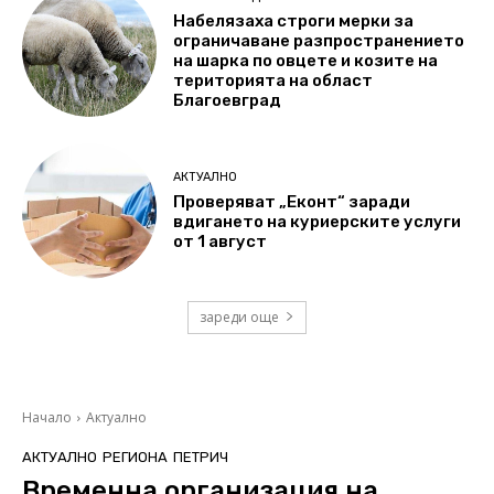
Набелязаха строги мерки за
ограничаване разпространението
на шарка по овцете и козите на
територията на област
Благоевград
АКТУАЛНО
Проверяват „Еконт“ заради
вдигането на куриерските услуги
от 1 август
зареди още