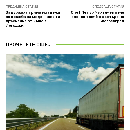
ПРЕДИШНА СТАТИЯ
СЛЕДВАЩА СТАТИЯ
Задържаха трима младежи
Chef Петър Михалчев пече
за кражба на меден казан и
японски хляб в центъра на
пръскачка от къща в
Благоевград
Логодаж
ПРОЧЕТЕТЕ ОЩЕ..