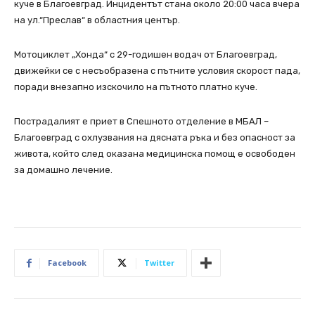
куче в Благоевград. Инцидентът стана около 20:00 часа вчера
на ул.“Преслав“ в областния център.
Мотоциклет „Хонда“ с 29-годишен водач от Благоевград,
движейки се с несъобразена с пътните условия скорост пада,
поради внезапно изскочило на пътното платно куче.
Пострадалият е приет в Спешното отделение в МБАЛ –
Благоевград с охлузвания на дясната ръка и без опасност за
живота, който след оказана медицинска помощ е освободен
за домашно лечение.
Facebook
Twitter