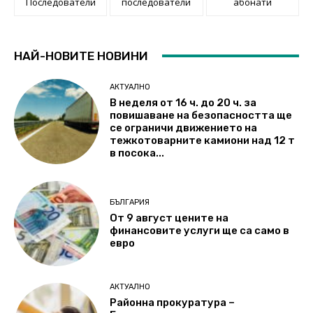
Последователи
последователи
абонати
НАЙ-НОВИТЕ НОВИНИ
АКТУАЛНО
В неделя от 16 ч. до 20 ч. за
повишаване на безопасността ще
се ограничи движението на
тежкотоварните камиони над 12 т
в посока...
БЪЛГАРИЯ
От 9 август цените на
финансовите услуги ще са само в
евро
АКТУАЛНО
Районна прокуратура –