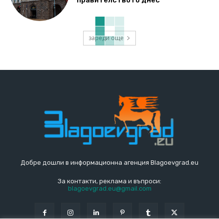
правителството днес
зареди още
Добре дошли в информационна агенция Blagoevgrad.eu
За контакти, реклама и въпроси:
blagoevgrad.eu@gmail.com