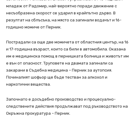
младеж от Радомир, най-вероятно поради движение с
несъобразена скорост се ударил в крайпътно дърво. В
резултат на сблъсъка, на място са загинали водачът и 16-
годишно момиче от Перник.
Пострадали са още две момичета от областния център, на 16
и 17-годишна възраст, които са били в автомобила. Оказана
им е медицинска помощ в пернишката болница и животът им
е вън от опасност. Труповете на двамата загинали са
закарани в Съдебна медицина – Перник за аутопсия.
Починалият шофьор ще бъде тестван за алкохол и
наркотични вещества.
Започнато е досъдебно производство и процесуално-
следствените действия продължават под ръководството на
Окръжна прокуратура – Перник.