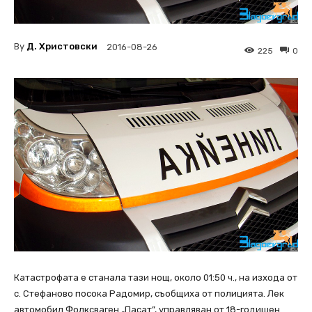
By
Д. Христовски
2016-08-26
225
0
Катастрофата е станала тази нощ, около 01:50 ч., на изхода от
с. Стефаново посока Радомир, съобщиха от полицията. Лек
автомобил Фолксваген „Пасат”, управляван от 18-годишен