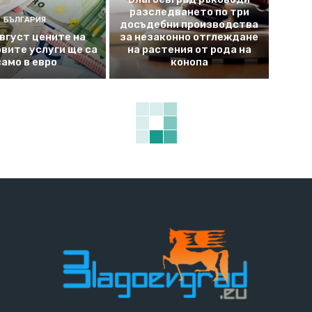
разследването по три
БЪЛГАРИЯ
досъдебни производства
август цените на
за незаконно отглеждане
вите услуги ще са
на растения от рода на
само в евро
конопа