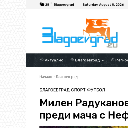
C
28
Blagoevgrad
Saturday, August 8, 2026
Актуално
Благоевград
Регио
Начало
Благоевград
БЛАГОЕВГРАД
СПОРТ
ФУТБОЛ
Милен Радукано
преди мача с Не