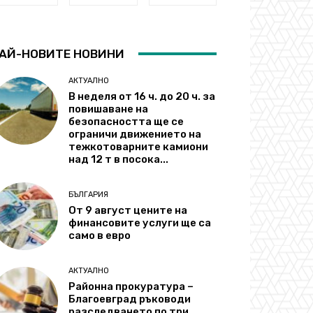
АЙ-НОВИТЕ НОВИНИ
АКТУАЛНО
В неделя от 16 ч. до 20 ч. за
повишаване на
безопасността ще се
ограничи движението на
тежкотоварните камиони
над 12 т в посока...
БЪЛГАРИЯ
От 9 август цените на
финансовите услуги ще са
само в евро
АКТУАЛНО
Районна прокуратура –
Благоевград ръководи
разследването по три