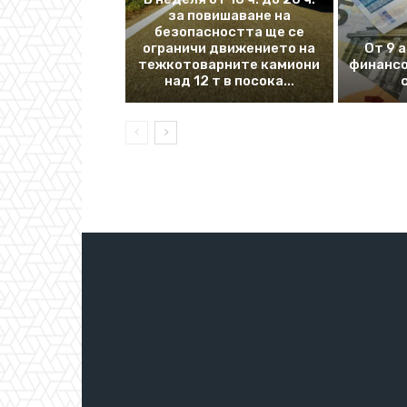
за повишаване на
безопасността ще се
ограничи движението на
От 9 
тежкотоварните камиони
финансо
над 12 т в посока...