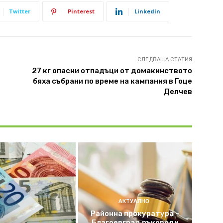
Twitter
Pinterest
Linkedin
СЛЕДВАЩА СТАТИЯ
27 кг опасни отпадъци от домакинството
бяха събрани по време на кампания в Гоце
Делчев
АКТУАЛНО
Районна прокуратура –
Благоевград ръководи