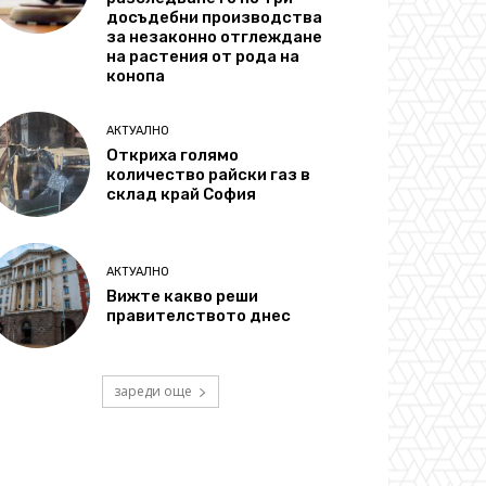
досъдебни производства
за незаконно отглеждане
на растения от рода на
конопа
АКТУАЛНО
Откриха голямо
количество райски газ в
склад край София
АКТУАЛНО
Вижте какво реши
правителството днес
зареди още