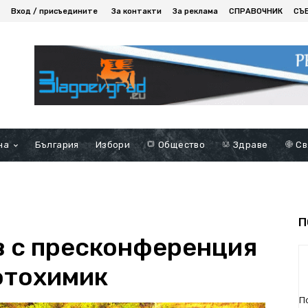
Вход / присъедините
За контакти
За реклама
СПРАВОЧНИК
СЪ
на
България
Избори
Общество
Здраве
Св
П
в с пресконференция
фтохимик
П