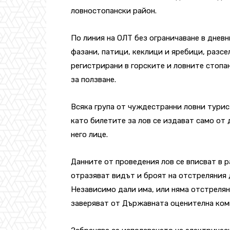
ловностопански район.
По линия на ОЛТ без ограничаване в днев
фазани, патици, кеклици и яребици, разс
регистрирани в горските и ловните стопа
за ползване.
Всяка група от чуждестранни ловни турис
като билетите за лов се издават само от
него лице.
Данните от проведения лов се вписват в р
отразяват видът и броят на отстреляния 
Независимо дали има, или няма отстреля
заверяват от Държавната оценителна ком