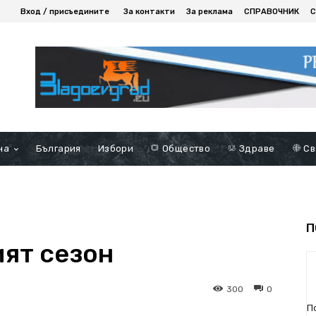
Вход / присъедините
За контакти
За реклама
СПРАВОЧНИК
С
на
България
Избори
Общество
Здраве
Св
П
ият сезон
300
0
П