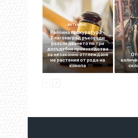
АКТУАЛНО
Районна прокуратура –
Благоевград ръководи
разследването по три
досъдебни производства
за незаконно отглеждане
От
на растения от рода на
количе
конопа
скл