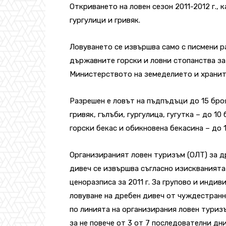
Откриването на ловен сезон 2011-2012 г., 
гургулици и гривяк.
Ловуването се извършва само с писмени 
държавните горски и ловни стопанства за
Министерството на земеделието и хранит
Разрешен е ловът на пъдпъдъци до 15 броя
гривяк, гълъби, гургулица, гугутка – до 10 
горски бекас и обикновена бекасина – до 1
Организираният ловен туризъм (ОЛТ) за д
дивеч се извършва съгласно изискванията
ценоразписа за 2011 г. За групово и индив
ловуване на дребен дивеч от чуждестран
по линията на организирания ловен туриз
за не повече от 3 от 7 последователни дн