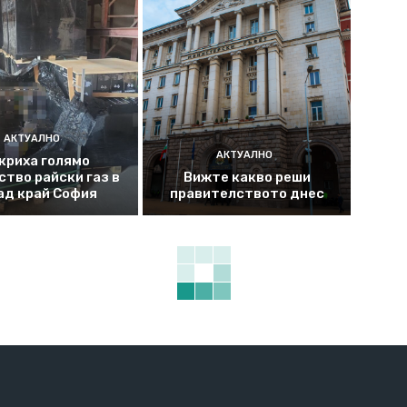
АКТУАЛНО
АКТУАЛНО
криха голямо
ство райски газ в
Вижте какво реши
ад край София
правителството днес