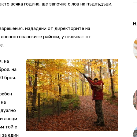
както всяка година, ще започне с лов на пъдпъдъци,
Н
разрешения, издадени от директорите на
 ловностопанските райони, уточняват от
е.
, на
броя, на
0 броя.
ребен
 на
идуално
ни ловци
ъм той е
и за един