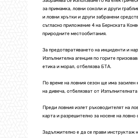
Забранява се използването на електриче
за примамка, ловни соколи и други грабли
и ловни хрътки и други забранени средств
съгласно приложение 4 на Бернската Конв
природните местообитания.
За предотвратяването на инциденти и нару
Изпълнителна агенция по горите призовава
етика и морал, отбелязва БТА.
По време на ловния сезон ще има засилен 
на дивеча, отбелязват от Изпълнителната 
Преди ловния излет ръководителят на лов
карта и разрешително за носене на ловно
Задължително е да се прави инструктаж н