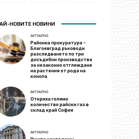
АЙ-НОВИТЕ НОВИНИ
АКТУАЛНО
Районна прокуратура –
Благоевград ръководи
разследването по три
досъдебни производства
за незаконно отглеждане
на растения от рода на
конопа
АКТУАЛНО
Откриха голямо
количество райски газ в
склад край София
АКТУАЛНО