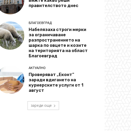
Вижте какво реши
правителството днес
БЛАГОЕВГРАД
Набелязаха строги мерки
за ограничаване
разпространението на
шарка по овцете и козите
на територията на област
Благоевград
АКТУАЛНО
Проверяват „Еконт“
заради вдигането на
куриерските услуги от 1
август
зареди още