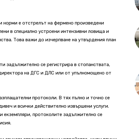
ни норми е отстрелът на фермено произведени
елени в специално устроени интензивни ловища и
нства. Това важи до изчерпване на утвърдения план
ти задължително се регистрира в стопанствата,
 директора на ДГС и ДЛС или от упълномощено от
азплащателни протоколи. В тях пълно и точно се
дивеч и всички действително извършени услуги.
ни екземпляри, протоколите задължително се
исия.