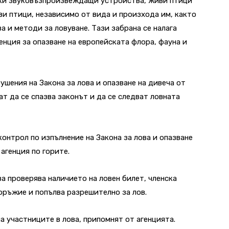
ски звуковъзпроизвеждащи устройства, живи птици
ви птици, независимо от вида и произхода им, както
а и методи за ловуване. Тази забрана се налага
енция за опазване на европейската флора, фауна и
шения на Закона за лова и опазване на дивеча от
т да се спазва законът и да се следват ловната
контрол по изпълнение на Закона за лова и опазване
агенция по горите.
а проверява наличието на ловен билет, членска
 оръжие и попълва разрешително за лов.
а участниците в лова, припомнят от агенцията.