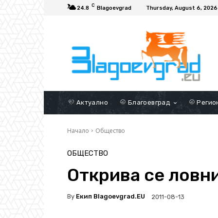
C
24.8
Blagoevgrad
Thursday, August 6, 2026
Актуално
Благоевград
Регио
Начало
Общество
ОБЩЕСТВО
Открива се ловн
By
Екип Blagoevgrad.EU
2011-08-13