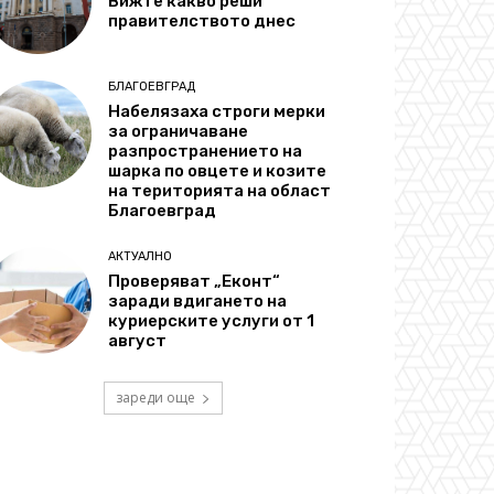
Вижте какво реши
правителството днес
БЛАГОЕВГРАД
Набелязаха строги мерки
за ограничаване
разпространението на
шарка по овцете и козите
на територията на област
Благоевград
АКТУАЛНО
Проверяват „Еконт“
заради вдигането на
куриерските услуги от 1
август
зареди още