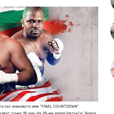
ата със знаковото име “FINAL COUNTDOWN”
тават точно 18 дни. На 28-ми април (петък) в “Арена