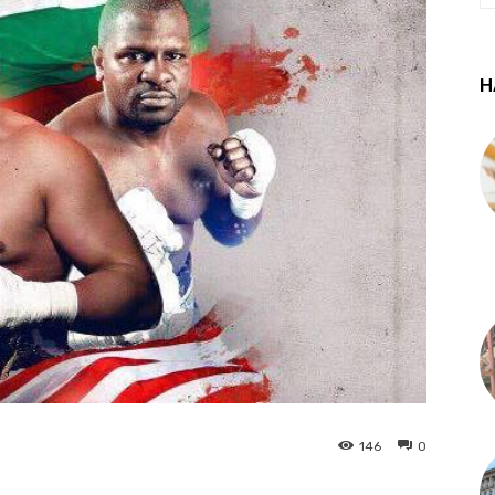
Н
146
0