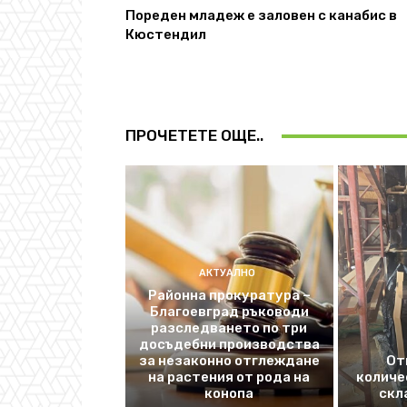
Пореден младеж е заловен с канабис в
Кюстендил
ПРОЧЕТЕТЕ ОЩЕ..
АКТУАЛНО
Районна прокуратура –
Благоевград ръководи
разследването по три
досъдебни производства
за незаконно отглеждане
От
на растения от рода на
количе
конопа
скл