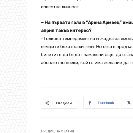
известна личност.
– На първата гала в “Арена Армеец” има
април такъв интерес?
-Толкова темпераментна и жадна за емоци
немците бяха възхитени. Но сега в продъл
билетите да бъдат намалени още, да стан
абсолютно всеки, който има желание да гл
Facebook
Сподели
ПРЕДИШНА СТАТИЯ