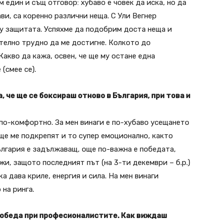
 един и същ отговор: хубаво е човек да иска, но да
ви, са коренно различни неща. С Ули Вегнер
у защитата. Успяхме да подобрим доста неща и
телно трудно да ме достигне. Колкото до
Какво да кажа, освен, че ще му остане една
(смее се).
, че ще се боксираш отново в България, при това и
 по-комфортно. За мен винаги е по-хубаво усещането
а ще ме подкрепят и то супер емоционално, както
България е задължаващ, още по-важна е победата,
жи, защото последният път (на 3-ти декември – б.р.)
а дава криле, енергия и сила. На мен винаги
 на ринга.
 победа при професионалистите. Как виждаш