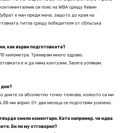
континенталния си пояс на WBA срещу Кевин
убрат е мач преди мача, защото до края на
ветовната титла срещу победителя от сблъсъка
ия, как върви подготовката?
 10 километра. Тренирам много здраво.
товката е и да няма контузии. Засега успявам.
8 дни?
Но дните са абсолютно точно толкова, колкото са ми
 28-ми април. От два месеца се подготвям усилено.
 твърде смели коментари. Като например, че идва
рите. Би ли му отговорил?