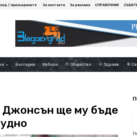
Вход / присъедините
За контакти
За реклама
СПРАВОЧНИК
СЪБИТ
на
България
Избори
Общество
Здраве
Св
П
а Джонсън ще му бъде
рудно
П