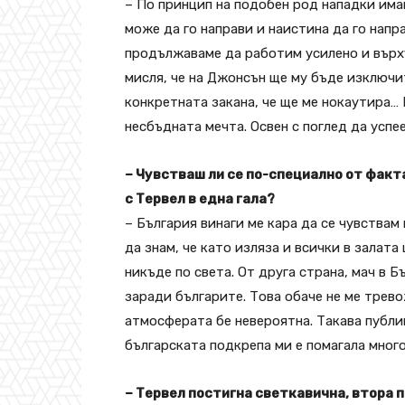
– По принцип на подобен род нападки имам
може да го направи и наистина да го напра
продължаваме да работим усилено и върх
мисля, че на Джонсън ще му бъде изключи
конкретната закана, че ще ме нокаутира… 
несбъдната мечта. Освен с поглед да успее 
– Чувстваш ли се по-специално от факта
с Тервел в една гала?
– България винаги ме кара да се чувствам
да знам, че като изляза и всички в залат
никъде по света. От друга страна, мач в 
заради българите. Това обаче не ме трево
атмосферата бе невероятна. Такава публик
българската подкрепа ми е помагала много
– Тервел постигна светкавична, втора