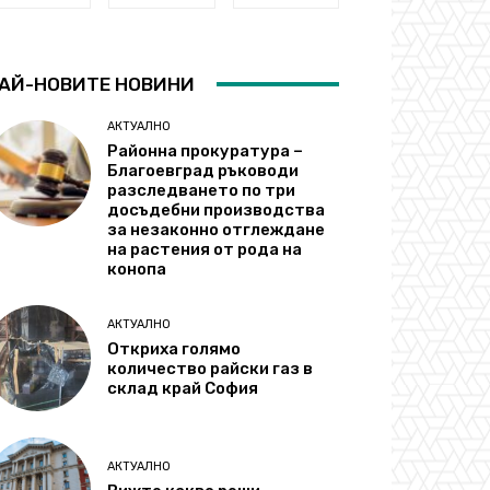
АЙ-НОВИТЕ НОВИНИ
АКТУАЛНО
Районна прокуратура –
Благоевград ръководи
разследването по три
досъдебни производства
за незаконно отглеждане
на растения от рода на
конопа
АКТУАЛНО
Откриха голямо
количество райски газ в
склад край София
АКТУАЛНО