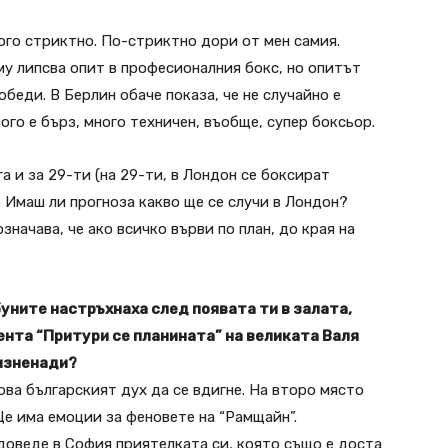
ого стриктно. По-стриктно дори от мен самия.
му липсва опит в професионалния бокс, но опитът
обеди. В Берлин обаче показа, че не случайно е
го е бърз, много техничен, въобще, супер боксьор.
а и за 29-ти (на 29-ти, в Лондон се боксират
 Имаш ли прогноза какво ще се случи в Лондон?
начава, че ако всичко върви по план, до края на
буните настръхнаха след появата ти в залата,
сента “Притури се планината” на великата Валя
 изненади?
ова българският дух да се вдигне. На второ място
 Ще има емоции за феновете на “Рамщайн”.
доведе в София приятелката си, която също е доста