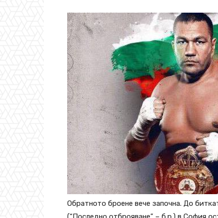
Обратното броене вече започна. До битк
(“Последно отброяване” – б.р.) в София ос