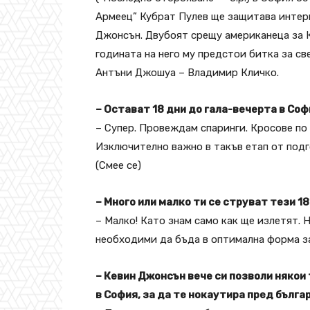
Армеец” Кубрат Пулев ще защитава интер
Джонсън. Двубоят срещу американеца за К
годината на него му предстои битка за с
Антъни Джошуа – Владимир Кличко.
– Остават 18 дни до гала-вечерта в Соф
– Супер. Провеждам спаринги. Кросове по
Изключително важно в такъв етап от подго
(Смее се)
– Много или малко ти се струват тези 1
– Малко! Като знам само как ще излетят. 
необходими да бъда в оптимална форма за
– Кевин Джонсън вече си позволи някои
в София, за да те нокаутира пред бълга