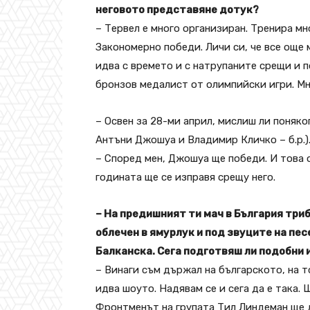
неговото представяне дотук?
– Тервел е много организиран. Тренира мн
Закономерно победи. Личи си, че все още 
идва с времето и с натрупаните срещи и п
бронзов медалист от олимпийски игри. Мно
– Освен за 28-ми април, мислиш ли поняког
Антъни Джошуа и Владимир Кличко – б.р.).
– Според мен, Джошуа ще победи. И това оз
годината ще се изправя срещу него.
– На предишният ти мач в България три
облечен в ямурлук и под звуците на пе
Балканска. Сега подготвяш ли подобни
– Винаги съм държал на българското, на т
идва шоуто. Надявам се и сега да е така.
Фронтменът на групата Тил Линдеман ще 