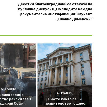
Десетки благоевградчани се стекоха на
публична дискусия „По следите на една
документална мистификация: Случаят
„Славко Димевски”
АКТУАЛНО
АКТУАЛНО
криха голямо
ство райски газ в
Вижте какво реши
ад край София
правителството днес