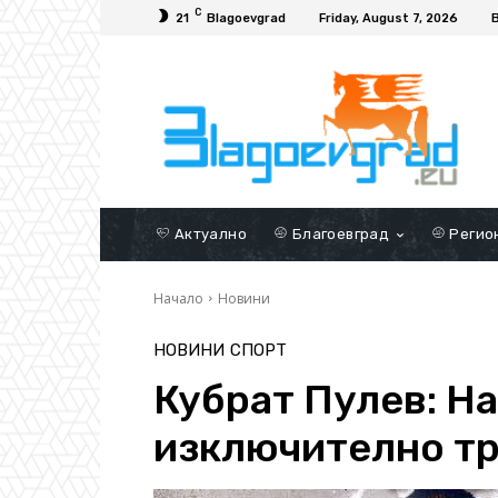
C
21
Blagoevgrad
Friday, August 7, 2026
Актуално
Благоевград
Регио
Начало
Новини
НОВИНИ
СПОРТ
Кубрат Пулев: Н
изключително т