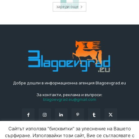
зареди още
Добре дошли в информационна агенция Blagoevgrad.eu
За контакти, реклама и въпроси:
blagoevgrad.eu@gmail.com
Сайтът използва "бисквитки" за улеснение на Вашето
сърфиране. Използвайки този сайт, Вие се съгласявате с