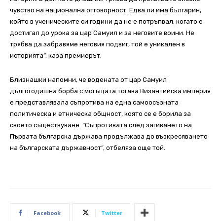
чувство на национална отговорност. Едва ли има българин,
който в ученическите си години да не е потръпвал, когато е
достигал до урока за цар Самуил и за неговите воини. Не
трябва да забравяме неговия подвиг, той е уникален в
историята”, каза премиерът.
Близнашки напомни, че водената от цар Самуил
дългогодишна борба с могъщата тогава Византийска империя
е представлявала съпротива на една самоосъзната
политическа и етническа общност, която се е борила за
своето съществуване. “Съпротивата след загиването на
Първата българска държава продължава до възкресяването
на българската държавност”, отбеляза още той.
Facebook
Twitter