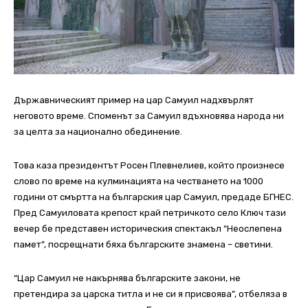
Държавническият пример на цар Самуил надхвърлят
неговото време. Споменът за Самуил вдъхновява народа ни
за целта за национално обединение.
Това каза президентът Росен Плевнелиев, който произнесе
слово по време на кулминацията на честването на 1000
години от смъртта на българския цар Самуил, предаде БГНЕС.
Пред Самуиловата крепост край петричкото село Ключ тази
вечер бе представен историческия спектакъл “Неослепена
памет”, посрещнати бяха българските знамена – светини.
“Цар Самуил не накърнява българските закони, не
претендира за царска титла и не си я присвоява”, отбеляза в