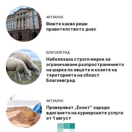
АКТУАЛНО
Вижте какво реши
правителството днес
БЛАГОЕВГРАД
Набелязаха строги мерки за
ограничаване разпространението
на шарка по овцете и козите на
територията на област
Благоевград
АКТУАЛНО
Проверяват „Еконт“ заради
вдигането на куриерските услуги
от 1 август