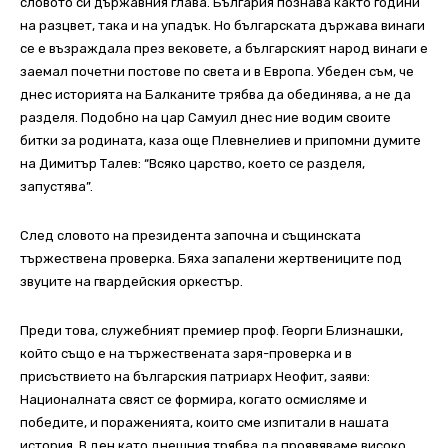
словото си държавния глава. България познава както години
на разцвет, така и на упадък. Но българската държава винаги
се е възраждала през вековете, а българският народ винаги е
заемал почетни постове по света и в Европа. Убеден съм, че
днес историята на Балканите трябва да обединява, а не да
разделя. Подобно на цар Самуил днес ние водим своите
битки за родината, каза още Плевнелиев и припомни думите
на Димитър Талев: “Всяко царство, което се разделя,
запустява”.
След словото на президента започна и същинската
тържествена проверка. Бяха запалени жертвениците под
звуците на гвардейския оркестър.
Преди това, служебният премиер проф. Георги Близнашки,
който също е на тържествената заря-проверка и в
присъствието на българския патриарх Неофит, заяви:
Националната свяст се формира, когато осмисляме и
победите, и пораженията, които сме изпитали в нашата
история. В ден като днешния трябва да проявяваме високо