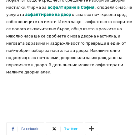
Асфалтът също е сред често срещаните избори за дворни
настилки. Фирма за
асфалтиране в София
, споделя с нас, че
услугата
асфалтиране на двор
става все по-търсена сред
собствениците на имоти. И има защо… асфалтовото покритие
се полага изключително бързо, общо взето в рамките на
няколко часа ще се сдобиете с нова дворна настилка, а
неговата здравина и издръжливост го превръща в един от
най-добрия избор за настилка за двора. Изключително
подходящ е за по-големи дворове или за изграждане на
паркомясто в двора. В допълнение можете асфалтират и
малките дворни алеи.
Facebook
Twitter