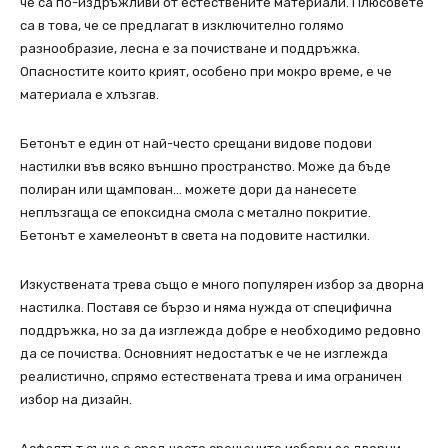
че са по-издръжливи от естествените материали. Плюсовете
са в това, че се предлагат в изключително голямо
разнообразие, лесна е за почистване и поддръжка.
Опасностите които крият, особено при мокро време, е че
материала е хлъзгав.
Бетонът е един от най-често срещани видове подови
настилки във всяко външно пространство. Може да бъде
полиран или щампован… можете дори да нанесете
неплъзгаща се епоксидна смола с метално покритие.
Бетонът е хамелеонът в света на подовите настилки.
Изкуствената трева също е много популярен избор за дворна
настилка. Поставя се бързо и няма нужда от специфична
поддръжка, но за да изглежда добре е необходимо редовно
да се почиства. Основният недостатък е че не изглежда
реалистично, спрямо естествената трева и има ограничен
избор на дизайн.