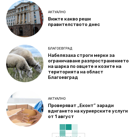
АКТУАЛНО
Вижте какво реши
правителството днес
БЛАГОЕВГРАД
Набелязаха строги мерки за
ограничаване разпространението
на шарка по овцете и козите на
територията на област
Благоевград
АКТУАЛНО
Проверяват „Еконт“ заради
вдигането на куриерските услуги
от 1 август