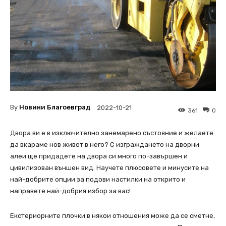
By
Новини Благоевград
2022-10-21
361
0
Двора ви е в изключително занемарено състояние и желаете
да вкараме нов живот в него? С изграждането на дворни
алеи ще придадете на двора си много по-завършен и
цивилизован външен вид. Научете плюсовете и минусите на
най-добрите опции за подови настилки на открито и
направете най-добрия избор за вас!
Екстериорните плочки в някои отношения може да се сметне,