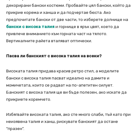
декорирани бански костюми. Пробвайте цял бански, който да
прикрие корема и ханша и да подчертае бюста. Ако
предпочитате бански от две части, то изберете долнище на
бански с висока талия
и горнище в ярък цвят, което да
привлече вниманието към горната част на тялото.
Вертикалните райета вталяват оптически.
Пасва ли банският с висока талия на всеки?
Високата талия придава красив ретро стил, а моделите
бански с висока талия пасват идеално на дамите и
момичетата, които се радват на по-апетитен силует.
Банският с висока талия ще ви бъде полезен, ако искате да
прикриете коремчето.
Избягвайте високата талия, ако сте много слаби, тъй като при
неизявена талия и ханш, рискувате банският да остане
“празен”.