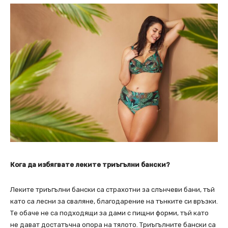
Кога да избягвате леките триъгълни бански?
Леките триъгълни бански са страхотни за слънчеви бани, тъй
като са лесни за сваляне, благодарение на тънките си връзки.
Те обаче не са подходящи за дами с пищни форми, тъй като
не дават достатъчна опора на тялото. Триъгълните бански са