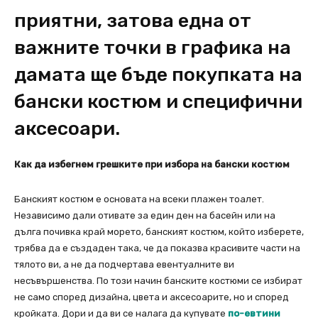
приятни, затова една от
важните точки в графика на
дамата ще бъде покупката на
бански костюм и специфични
аксесоари.
Как да избегнем грешките при избора на бански костюм
Банският костюм е основата на всеки плажен тоалет.
Независимо дали отивате за един ден на басейн или на
дълга почивка край морето, банският костюм, който изберете,
трябва да е създаден така, че да показва красивите части на
тялото ви, а не да подчертава евентуалните ви
несъвършенства. По този начин банските костюми се избират
не само според дизайна, цвета и аксесоарите, но и според
кройката. Дори и да ви се налага да купувате
по-евтини