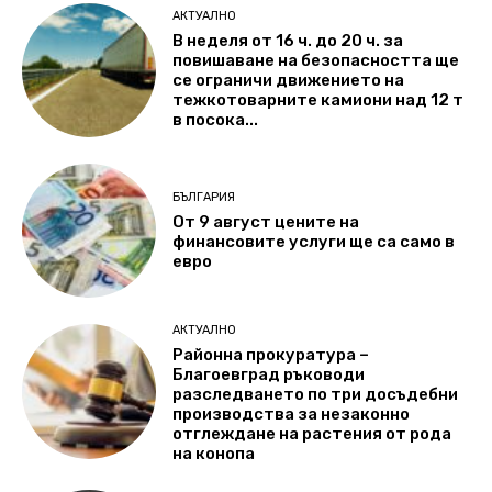
АКТУАЛНО
В неделя от 16 ч. до 20 ч. за
повишаване на безопасността ще
се ограничи движението на
тежкотоварните камиони над 12 т
в посока...
БЪЛГАРИЯ
От 9 август цените на
финансовите услуги ще са само в
евро
АКТУАЛНО
Районна прокуратура –
Благоевград ръководи
разследването по три досъдебни
производства за незаконно
отглеждане на растения от рода
на конопа