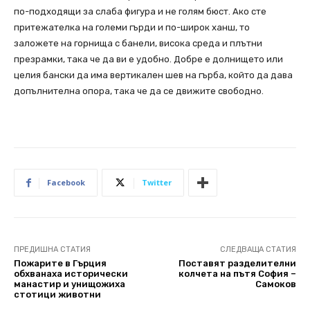
по-подходящи за слаба фигура и не голям бюст. Ако сте
притежателка на големи гърди и по-широк ханш, то
заложете на горнища с банели, висока среда и плътни
презрамки, така че да ви е удобно. Добре е долнището или
целия бански да има вертикален шев на гърба, който да дава
допълнителна опора, така че да се движите свободно.
Facebook
Twitter
ПРЕДИШНА СТАТИЯ
СЛЕДВАЩА СТАТИЯ
Пожарите в Гърция
Поставят разделителни
обхванаха исторически
колчета на пътя София –
манастир и унищожиха
Самоков
стотици животни