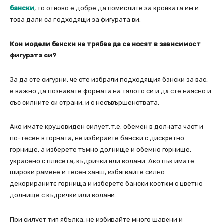
бански
, то отново е добре да помислите за кройката им и
това дали са подходящи за фигурата ви.
Кои модели бански не трябва да се носят в зависимост
фигурата си?
За да сте сигурни, че сте избрали подходящия бански за вас,
е важно да познавате формата на тялото си и да сте наясно и
със силните си страни, и с несъвършенствата.
Aкo имате крушовиден силует, т.е. обемен в долната част и
по-тесен в горната, не избирайте бански с дискретно
горнище, а изберете тъмно долнище и обемно горнище,
украсено с плисета, къдрички или волани. Ако пък имате
широки рамене и тесен ханш, избягвайте силно
декорираните горнища и изберете бански костюм с цветно
долнище с къдрички или волани.
При силует тип ябълка, не избирайте много шарени и